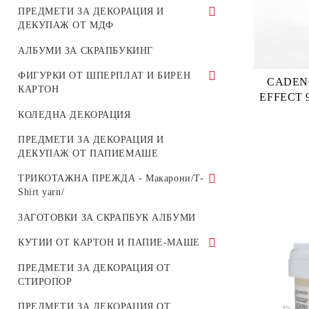
ДЪРВЕНИ КУТИИ ЗА ДЕКУПАЖ И
ПРЕДМЕТИ ЗА ДЕКОРАЦИЯ И
ПЪЗЕЛИ 200 ЧАСТИ
Калиграфски Маркери
ДЕКОРАЦИЯ
ДЕКУПАЖ ОТ МДФ
ТОЧИЛКИ, КУХНЕНСКИ ДЪСКИ ЗА
ВЕЧНИ КАЛЕНДАРИ, ОСНОВИ,
АЛБУМИ ЗА СКРАПБУКИНГ
РЯЗАНЕ и ПРИНАДЛЕЖНОСТИ
ПАНА
ФИГУРКИ ОТ ШПЕРПЛАТ И БИРЕН
CADEN
ДЪРВЕНИ ОСНОВИ и ШАЙБИ,
ТАБЛИ, ПАНЕРИ, КАШПИ,
КАРТОН
EFFECT 
ДЪРВЕНИ ЕЛЕМЕНТИ за
ПОДЛОЖКИ ЗА ЧАШИ
С ЦВЕТЯ
КОЛЕДНА ДЕКОРАЦИЯ
ДЕКОРАЦИЯ
СВЕЩНИЦИ
КУТИИ ОТ ШПЕРПЛАТ
ПРЕДМЕТИ ЗА ДЕКОРАЦИЯ И
ДЪРВЕНИ ЩАЙГИ, ТАБЛИ и
КУТИИ ОТ МДФ
ДЕКУПАЖ ОТ ПАПИЕМАШЕ
ПОДНОСИ от ДЪРВО
КОЛЕДНИ
РАМКИ
ТРИКОТАЖНА ПРЕЖДА - Макарони/T-
ВЕЛИКДЕНСКИ
Shirt yarn/
ЕТАЖЕРКИ и ПОСТАВКИ от МДФ
ДЕКОРАТИВНИ ФИГУРИ, ОСНОВИ
ДЪРВЕНИ ОСНОВИ ЗА ПЛЕТЕНИ
ЗАГОТОВКИ ЗА СКРАПБУК АЛБУМИ
АЛБУМИ ЗА СКРАПБУКИНГ
ЗА БИЖУТА и ДРУГИ
ПАНЕРИ НА ЕДНА КУКА
КУТИИ ОТ КАРТОН И ПАПИЕ-МАШЕ
ОСНОВИ ЗА ПЛЕТЕНИ ПАНЕРИ НА
ТРИКОТАЖНА ПРЕЖДА
ЕДНА КУКА
КУРИЕРСКИ КАШОНИ
ПРЕДМЕТИ ЗА ДЕКОРАЦИЯ ОТ
Макарони/T-Shirt yarn
СТИРОПОР
СЕТОВЕ ОТ БИРЕН КАРТОН
КУКИ ЗА ПЛЕТЕНЕ
ПРЕДМЕТИ ЗА ДЕКОРАЦИЯ ОТ