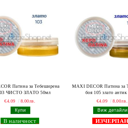
COR Патина за Тебеширена
MAXI DECOR Патина за 
боя 103 ЧИСТО ЗЛАТО 50мл
боя 105 злато антик
€4.09
8.00лв.
€4.09
8.00лв.
Виж детайли
_
В наличност
_
ИЗЧЕРПА