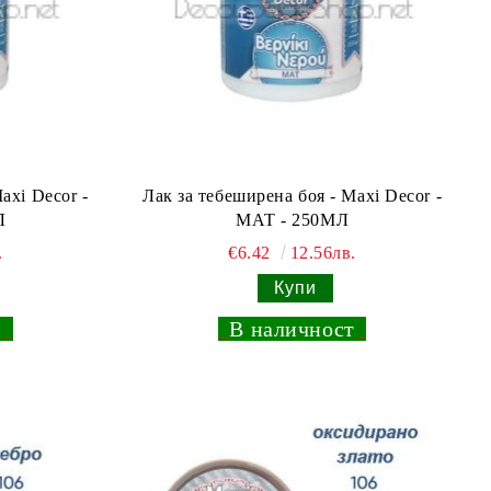
axi Decor -
Лак за тебеширена боя - Maxi Decor -
Л
МАТ - 250МЛ
.
€6.42
12.56лв.
т
_
_
В наличност
_