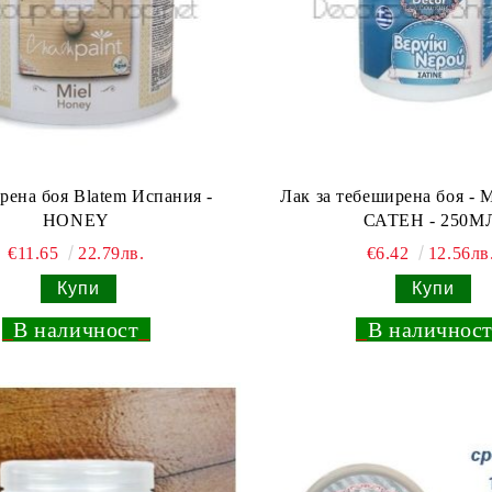
рена боя Blatem Испания -
Лак за тебеширена боя - M
HONEY
САТЕН - 250М
€11.65
22.79лв.
€6.42
12.56лв
_
В наличност
_
_
В наличнос