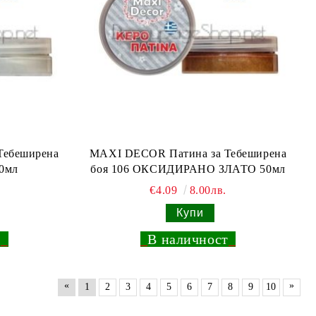
Тебеширена
MAXI DECOR Патина за Тебеширена
0мл
боя 106 ОКСИДИРАНО ЗЛАТО 50мл
€4.09
8.00лв.
т
_
_
В наличност
_
«
»
1
2
3
4
5
6
7
8
9
10