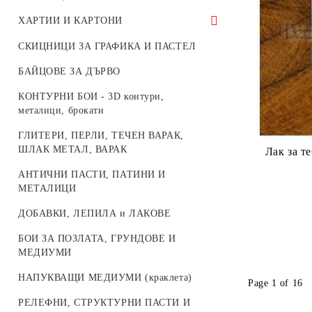
ХАРТИИ И КАРТОНИ
Корейска хартия - Целофан за
СКИЦНИЦИ ЗА ГРАФИКА И ПАСТЕЛ
опаковане
БАЙЦОВЕ ЗА ДЪРВО
КРЕП ХАРТИЯ и ТИШУ
КОНТУРНИ БОИ - 3D контури,
ДИЗАЙНЕРСКИ БЛОКЧЕТА С
металици, брокати
МОТИВИ ЗА ДЕКОРАЦИЯ
ГЛИТЕРИ, ПЕРЛИ, ТЕЧЕН ВАРАК,
ДИЗАЙНЕРСКИ ХАРТИИ И
ШЛАК МЕТАЛ, ВАРАК
Лак за т
КАРТОНИ
АНТИЧНИ ПАСТИ, ПАТИНИ И
ГУМИРАНА ХАРТИЯ ЕVA -
МЕТАЛИЦИ
микропореста гума
ДОБАВКИ, ЛЕПИЛА и ЛАКОВЕ
КАРТИЧКИ И ПЛИКОВЕ
БОИ ЗА ПОЗЛАТА, ГРУНДОВЕ И
ТЕКСТИЛНА ХАРТИЯ - НЕТЪКАН
МЕДИУМИ
ТЕКСТИЛ
НАПУКВАЩИ МЕДИУМИ (краклета)
Page 1 of 16
ПЕНОКАРТОН - FOAM BOARD
РЕЛЕФНИ, СТРУКТУРНИ ПАСТИ И
WHITE