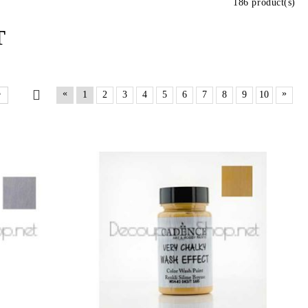
186 product(s)
T
«
»
1
2
3
4
5
6
7
8
9
10