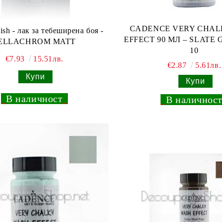
CADENCE VERY CHAL
ish - лак за тебеширена боя -
EFFECT 90 МЛ – SLATE
ELLACHROM MATT
10
€7.93
15.51лв.
€2.87
5.61лв.
_
В наличност
_
_
В наличнос