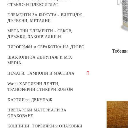
ОСНОВИ ЗА БРОДИРАНИ БИЖУТА
КАТАРАМИ И АКСЕСОАРИ ЗА
СТЪКЛО И ПЛЕКСИГЛАС
ЧАНТИ
БУКВИ И ЦИФРИ
ЕЛЕМЕНТИ ЗА БИЖУТА - ВИНТИДЖ ,
ДЪРВЕНИ, МЕТАЛНИ
ЖИВОТНИ
МЕТАЛНИ ЕЛЕМЕНТИ - ОБКОВ,
ОСНОВИ И МЕХАНИЗМИ ЗА
ДРЪЖКИ, ЗАКОПЧАЛКИ И
ЧАСОВНИЦИ
ПИРОГРАФИ и ОБРАБОТКА НА ДЪРВО
МАРТЕНИЦИ
Тебеши
ШАБЛОНИ ЗА ДЕКУПАЖ И MIX
ДЪРВЕНИ МИНИ МЕБЕЛИ ЗА
MEDIA
КУКЛИ
ПЕЧАТИ, ТАМПОНИ И МАСТИЛА
МАСТИЛА И ПИГМЕНТНИ
Washi ХАРТИЕНИ ЛЕНТИ,
ТАМПОНИ
ТРАНСФЕРНИ СТИКЕРИ RUB ON
СИЛИКОНОВИ ПЕЧАТИ
ХАРТИИ за ДЕКУПАЖ
ЦВЕТАРСКИ МАТЕРИАЛИ ЗА
ОПАКОВАНЕ
КОШНИЦИ, ТОРБИЧКИ и ОПАКОВКИ