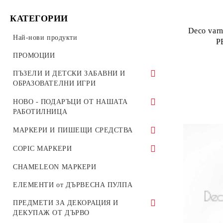
КАТЕГОРИИ
Deco varn
Най-нови продукти
P
ПРОМОЦИИ
ПЪЗЕЛИ И ДЕТСКИ ЗАБАВНИ И
ОБРАЗОВАТЕЛНИ ИГРИ
ROBOTIME 3D ПЪЗЕЛИ
НОВО - ПОДАРЪЦИ ОТ НАШАТА
РАБОТИЛНИЦА
ДЕТСКИ ПЪЗЕЛИ И ИГРИ
КНИГИРАЗДЕЛИТЕЛИ
МАРКЕРИ И ПИШЕЩИ СРЕДСТВА
ПЪЗЕЛИ 500 ЧАСТИ
ДЪСКА ЗА РЯЗАНЕ - Кухненска
Акрилни Маркери
COPIC МАРКЕРИ
ПЪЗЕЛИ 1000 ЧАСТИ
дъска за рязане и сервиране
Акварелни Маркери
COPIC CIAO
CHAMELEON МАРКЕРИ
ПЪЗЕЛИ 1500 ЧАСТИ
ДЪРВЕНИ ТАБЕЛИ ПО ПОРЪЧКА
Маркери за Текстил
COPIC КОМПЛЕКТИ
ЕЛЕМЕНТИ от ДЪРВЕСНА ПУЛПА
ПЪЗЕЛИ 2000 ЧАСТИ
ДЪРВЕНИ КАРТИЧКИ С
ТЪНКОПИСЦИ
ПРЕДМЕТИ ЗА ДЕКОРАЦИЯ И
ПОЖЕЛАНИЯ
ДЕТСКИ ОБРАЗОВАТЕЛНИ ИГРИ И
ДЕКУПАЖ ОТ ДЪРВО
КАРТИ
Перманентни Маркери