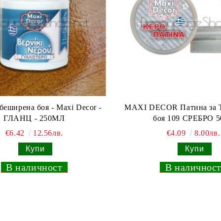
ебеширена боя - Maxi Decor -
MAXI DECOR Патина за 
ГЛАНЦ - 250МЛ
боя 109 СРЕБРО 5
€6.42
12.56лв.
€4.09
8.00лв.
_
В наличност
_
_
В наличнос