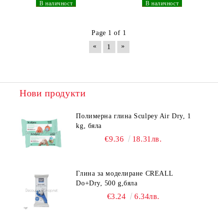
_
В наличност
_
_
В наличност
_
Page 1 of 1
«
»
1
Нови продукти
Полимерна глина Sculpey Air Dry, 1
kg, бяла
€9.36
18.31лв.
Глина за моделиране CREALL
Do+Dry, 500 g,бяла
€3.24
6.34лв.