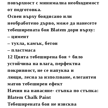
повърхност с минимална необходимост
от подготовка.
Освен върху боядисано или
необработено дърво, може да нанесете
тебеширената боя Blatem дори върху:
– цимент
– тухла, камък, бетон
– пластмаса
12 Цвята тебеширена боя + бяло
устойчива на влага, перфектна
покривност, не се напуква и
лющи, лесна за използване, елегантен
матов тебеширен ефект
Начин на нанасяне- стъпка по стъпка:
Blatem Chalk Paint
Тебеширената боя не изисква