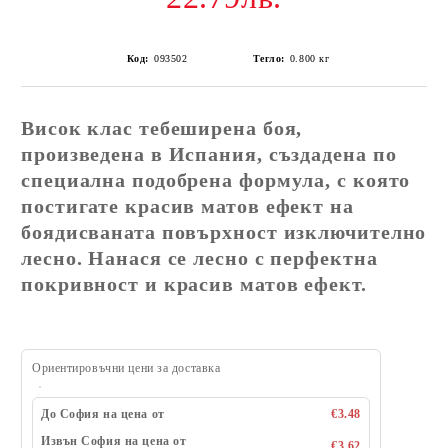
Код:
093502
Тегло:
0.800
кг
Висок клас тебеширена боя,
произведена в Испания, създадена по
специална подобрена формула, с която
постигате красив матов ефект на
боядисваната повърхност изключително
лесно. Нанася се лесно с перфектна
покривност и красив матов ефект.
Ориентировъчни цени за доставка
До София на цена от
€3.48
Извън София на цена от
€3.62