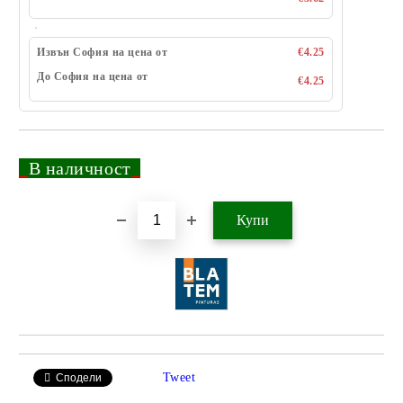
Извън София на цена от
€4.25
До София на цена от
€4.25
_
В наличност
_
Добави в желани
Tweet
Сподели