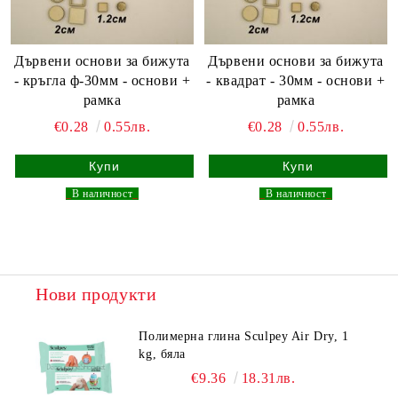
Дървени основи за бижута
Дървени основи за бижута
- кръгла ф-30мм - основи +
- квадрат - 30мм - основи +
рамка
рамка
€0.28
0.55лв.
€0.28
0.55лв.
_
В наличност
_
_
В наличност
_
Нови продукти
Полимерна глина Sculpey Air Dry, 1
kg, бяла
€9.36
18.31лв.