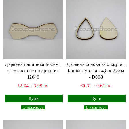
Дървена папионка Бохем -
Дървена основа за бижута -
заготовка от шперплат -
Капка - малка - 4,8 х 2,8см
12040
- D008
€2.04
3.99лв.
€0.31
0.61лв.
_
В наличност
_
_
В наличност
_