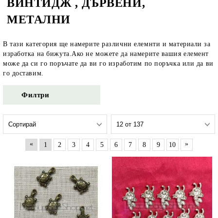
ВИНТИДЖ , ДЪРВЕНИ,
МЕТАЛНИ
В тази категория ще намерите различни елемнти и материали за
изработка на бижута.Ако не можете да намерите вашия елемент
може да си го поръчате да ви го изработим по поръчка или да ви
го доставим.
Филтри
«
»
1
2
3
4
5
6
7
8
9
10