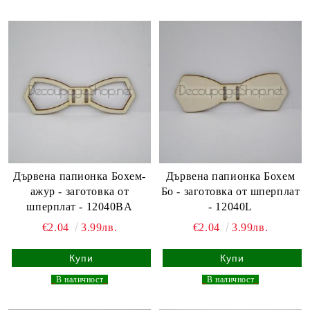
Дървена папионка Бохем-
Дървена папионка Бохем
ажур - заготовка от
Бо - заготовка от шперплат
шперплат - 12040BA
- 12040L
€2.04
3.99лв.
€2.04
3.99лв.
_
В наличност
_
_
В наличност
_