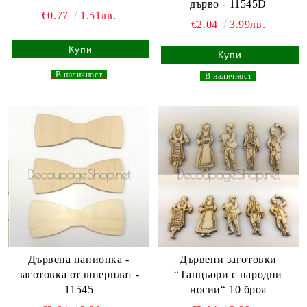
дърво - 11545D
€0.77
1.51лв.
€2.04
3.99лв.
_
В наличност
_
_
В наличност
_
Дървена папионка -
Дървени заготовки
заготовка от шперплат -
“Танцьори с народни
11545
носии“ 10 броя