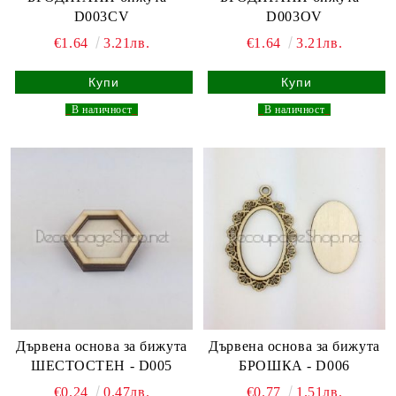
D003CV
D003OV
€1.64
3.21лв.
€1.64
3.21лв.
_
В наличност
_
_
В наличност
_
Дървена основа за бижута
Дървена основа за бижута
ШЕСТОСТЕН - D005
БРОШКА - D006
€0.24
0.47лв.
€0.77
1.51лв.