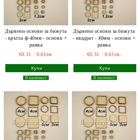
Дървени основи за бижута
Дървени основи за бижута
- кръгла ф-40мм - основи +
- квадрат - 40мм - основи +
рамка
рамка
€0.31
0.61лв.
€0.31
0.61лв.
_
В наличност
_
_
В наличност
_