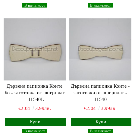
_
В наличност
_
_
В наличност
_
Дървена папионка Конте
Дървена папионка Конте -
Бо - заготовка от шперплат
заготовка от шперплат -
- 11540L
11540
€2.04
3.99лв.
€2.04
3.99лв.
_
В наличност
_
_
В наличност
_