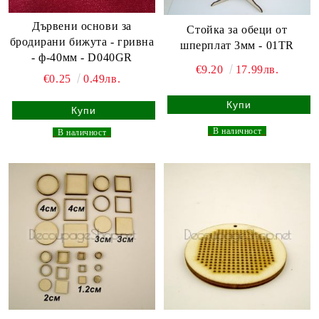
Дървени основи за
Стойка за обеци от
бродирани бижута - гривна
шперплат 3мм - 01TR
- ф-40мм - D040GR
€9.20
17.99лв.
€0.25
0.49лв.
_
В наличност
_
_
В наличност
_