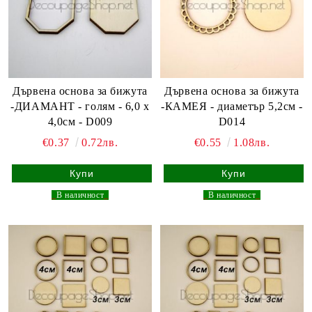
Дървена основа за бижута
Дървена основа за бижута
-ДИАМАНТ - голям - 6,0 х
-КАМЕЯ - диаметър 5,2см -
4,0см - D009
D014
€0.37
0.72лв.
€0.55
1.08лв.
_
В наличност
_
_
В наличност
_