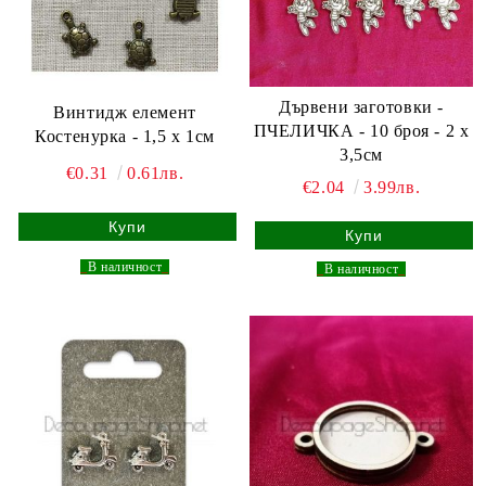
Дървени заготовки -
Винтидж елемент
ПЧЕЛИЧКА - 10 броя - 2 х
Костенурка - 1,5 х 1см
3,5см
€0.31
0.61лв.
€2.04
3.99лв.
_
В наличност
_
_
В наличност
_