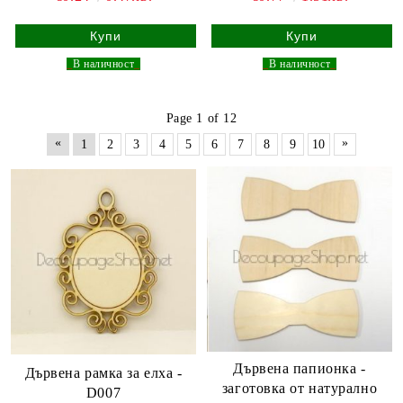
_
В наличност
_
_
В наличност
_
Page 1 of 12
«
»
1
2
3
4
5
6
7
8
9
10
Дървена папионка -
Дървена рамка за елха -
заготовка от натурално
D007