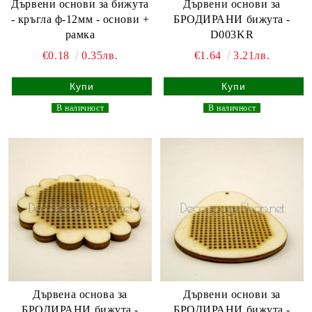
Дървени основи за бижута
Дървени основи за
- кръгла ф-12мм - основи +
БРОДИРАНИ бижута -
рамка
D003KR
€0.18
0.35лв.
€1.64
3.21лв.
_
В наличност
_
_
В наличност
_
Дървенa основa за
Дървени основи за
БРОДИРАНИ бижута -
БРОДИРАНИ бижута -