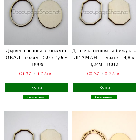
Дървена основа за бижута
Дървена основа за бижута -
-ОВАЛ - голям - 5,0 х 4,0см
ДИАМАНТ - малък - 4,8 х
- D009
3,2см - D012
€0.37
0.72лв.
€0.37
0.72лв.
_
В наличност
_
_
В наличност
_