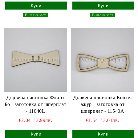
_
В наличност
_
_
В наличност
_
Дървена папионка Флирт
Дървена папионка Конте-
Бо - заготовка от шперплат
ажур - заготовка от
- 11040L
шперплат - 11540A
€2.04
3.99лв.
€1.54
3.01лв.