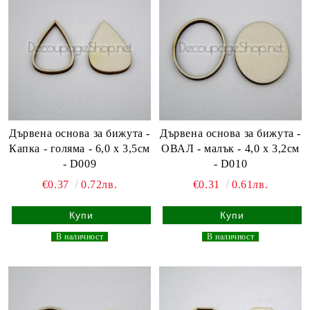
Дървена основа за бижута -
Дървена основа за бижута -
Капка - голяма - 6,0 х 3,5см
ОВАЛ - малък - 4,0 х 3,2см
- D009
- D010
€0.37
0.72лв.
€0.31
0.61лв.
_
В наличност
_
_
В наличност
_