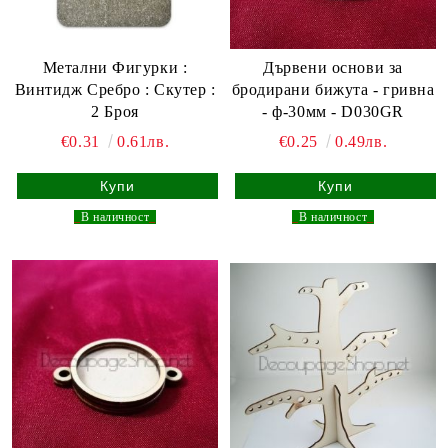
Метални Фигурки :
Дървени основи за
Винтидж Сребро : Скутер :
бродирани бижута - гривна
2 Броя
- ф-30мм - D030GR
€0.31
0.61лв.
€0.25
0.49лв.
_
В наличност
_
_
В наличност
_