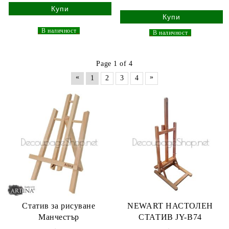
_
В наличност
_
_
В наличност
_
Page 1 of 4
«
»
1
2
3
4
Статив за рисуване
NEWART НАСТОЛЕН
Манчестър
СТАТИВ JY-B74