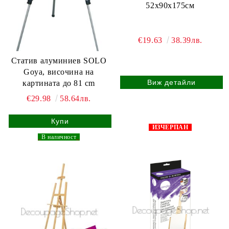
52x90x175см
€19.63
38.39лв.
Статив алуминиев SOLO
Goya, височина на
Виж детайли
картината до 81 cm
€29.98
58.64лв.
ИЗЧЕРПАН
_
В наличност
_