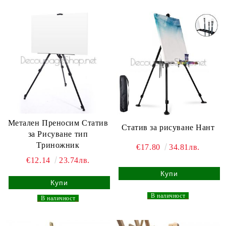
Метален Преносим Статив
Статив за рисуване Нант
за Рисуване тип
Триножник
€17.80
34.81лв.
€12.14
23.74лв.
_
В наличност
_
_
В наличност
_