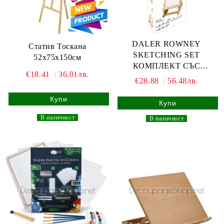
DALER ROWNEY
Статив Тоскана
SKETCHING SET
52x75x150см
КОМПЛЕКТ СЪС
€18.41
36.01лв.
СТАТИВ 63 ЧАСТИ
€28.88
56.48лв.
_
В наличност
_
_
В наличност
_