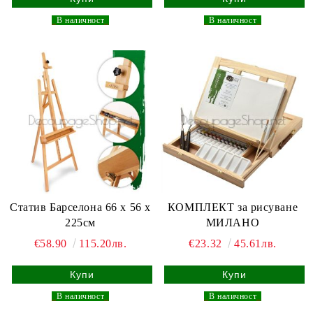
_
В наличност
_
_
В наличност
_
Статив Барселона 66 x 56 x
КОМПЛЕКТ за рисуване
225см
МИЛАНО
€58.90
115.20лв.
€23.32
45.61лв.
_
В наличност
_
_
В наличност
_