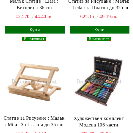
Малък Статив : Elara :
Статив за Рисуване : Малък
Височина 36 cm
: Leda : за Платна до 32 cm
€22.70
44.40лв.
€25.15
49.19лв.
_
В наличност
_
_
В наличност
_
Статив за Рисуване : Малък
Художествен комплект
: Mira : За Платна до 35 cm
Модена 106 части