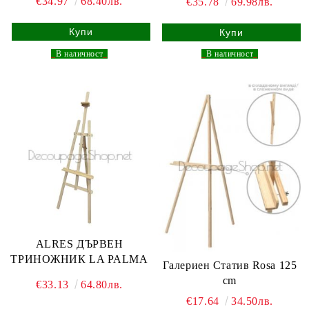
€34.97
68.40лв.
€35.78
69.98лв.
_
В наличност
_
_
В наличност
_
ALRES ДЪРВЕН
ТРИНОЖНИК LA PALMA
Галериен Статив Rosa 125
cm
€33.13
64.80лв.
€17.64
34.50лв.