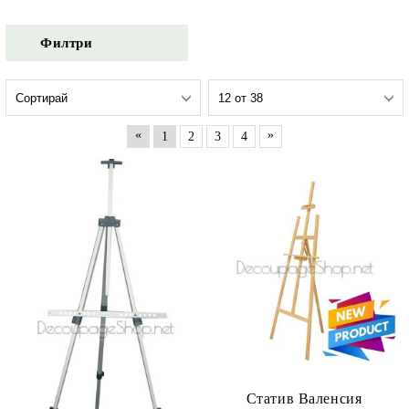
Филтри
«
»
1
2
3
4
Статив Валенсия