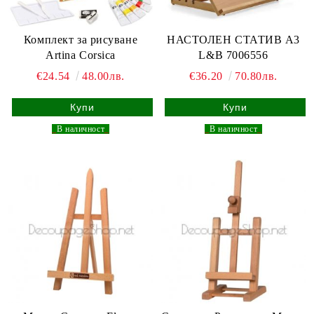
Комплект за рисуване
НАСТОЛЕН СТАТИВ А3
Artina Corsica
L&B 7006556
€24.54
48.00лв.
€36.20
70.80лв.
_
В наличност
_
_
В наличност
_