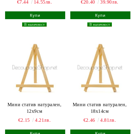
€7.44
14.55лв.
€20.40
39.90лв.
_
В наличност
_
_
В наличност
_
Мини статив натурален,
Мини статив натурален,
12х9см
18х14см
€2.15
4.21лв.
€2.46
4.81лв.