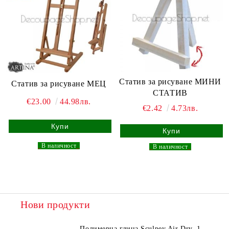
Статив за рисуване МИНИ
Статив за рисуване МЕЦ
СТАТИВ
€23.00
44.98лв.
€2.42
4.73лв.
_
В наличност
_
_
В наличност
_
Нови продукти
Полимерна глина Sculpey Air Dry, 1