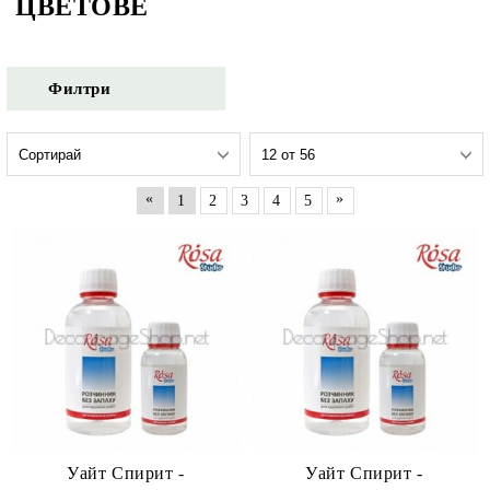
ЦВЕТОВЕ
Филтри
«
»
1
2
3
4
5
Уайт Спирит -
Уайт Спирит -