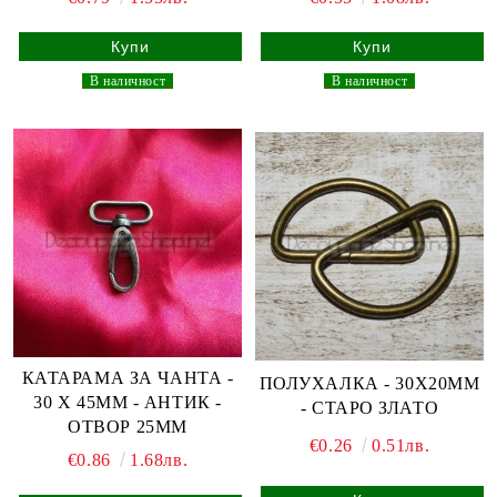
_
В наличност
_
_
В наличност
_
КАТАРАМА ЗА ЧАНТА -
ПОЛУХАЛКА - 30Х20ММ
30 Х 45ММ - АНТИК -
- СТАРО ЗЛАТО
ОТВОР 25ММ
€0.26
0.51лв.
€0.86
1.68лв.