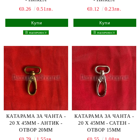
€0.26
0.51лв.
€0.12
0.23лв.
_
В наличност
_
_
В наличност
_
КАТАРАМА ЗА ЧАНТА -
КАТАРАМА ЗА ЧАНТА -
20 Х 45ММ - АНТИК -
20 Х 45ММ - САТЕН -
ОТВОР 20ММ
ОТВОР 15ММ
€0.79
1.55лв.
€0.55
1.08лв.