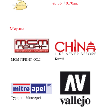
€0.36
0.70лв.
Марки
Китай
МСМ ПРИНТ ООД
Турция - MitreApel