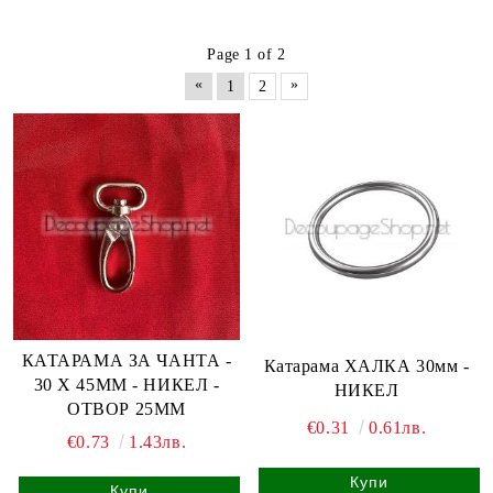
Page 1 of 2
«
»
1
2
КАТАРАМА ЗА ЧАНТА -
Катарама ХАЛКА 30мм -
30 Х 45ММ - НИКЕЛ -
НИКЕЛ
ОТВОР 25ММ
€0.31
0.61лв.
€0.73
1.43лв.