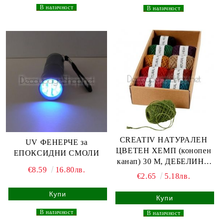
_
В наличност
_
_
В наличност
_
CREATIV НАТУРАЛЕН
UV ФЕНЕРЧЕ за
ЦВЕТЕН ХЕМП (конопен
ЕПОКСИДНИ СМОЛИ
канап) 30 М, ДЕБЕЛИНА
€8.59
16.80лв.
1-2 ММ - СИН
€2.65
5.18лв.
_
В наличност
_
_
В наличност
_