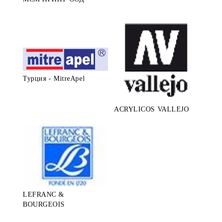
Турция - MitreApel
ACRYLICOS VALLEJO
LEFRANC &
BOURGEOIS