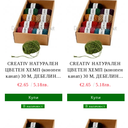
CREATIV НАТУРАЛЕН
CREATIV НАТУРАЛЕН
ЦВЕТЕН ХЕМП (конопен
ЦВЕТЕН ХЕМП (конопен
канап) 30 М, ДЕБЕЛИНА
канап) 30 М, ДЕБЕЛИНА
1-2 ММ - КАФЯВ
1-2 ММ - ЧЕРЕН
€2.65
5.18лв.
€2.65
5.18лв.
_
В наличност
_
_
В наличност
_