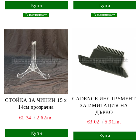
_
В наличност
_
_
В наличност
_
CADENCE ИНСТРУМЕНТ
СТОЙКА ЗА ЧИНИИ 15 х
ЗА ИМИТАЦИЯ НА
14см прозрачна
ДЪРВО
€1.34
2.62лв.
€3.02
5.91лв.