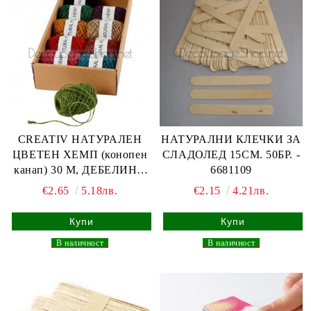
CREATIV НАТУРАЛЕН
НАТУРАЛНИ КЛЕЧКИ ЗА
ЦВЕТЕН ХЕМП (конопен
СЛАДОЛЕД 15СМ. 50БР. -
канап) 30 М, ДЕБЕЛИНА
6681109
1-2 ММ - БЯЛ
€2.65
5.18лв.
€2.15
4.21лв.
_
В наличност
_
_
В наличност
_