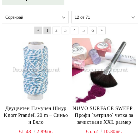
«
»
1
2
3
4
5
6
Двуцветен Памучен Шнур
NUVO SURFACE SWEEP -
Knorr Prandell 20 m – Синьо
Профи `ветрило` четка за
и Бяло
зачистване XXL размер
€1.48
2.89лв.
€5.52
10.80лв.