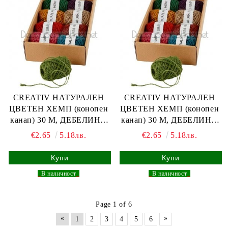
CREATIV НАТУРАЛЕН
CREATIV НАТУРАЛЕН
ЦВЕТЕН ХЕМП (конопен
ЦВЕТЕН ХЕМП (конопен
канап) 30 М, ДЕБЕЛИНА
канап) 30 М, ДЕБЕЛИНА
1-2 ММ - ЛИЛАВ
1-2 ММ - ЧЕРВЕНО
€2.65
5.18лв.
€2.65
5.18лв.
_
В наличност
_
_
В наличност
_
Page 1 of 6
«
»
1
2
3
4
5
6