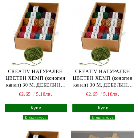
CREATIV НАТУРАЛЕН
CREATIV НАТУРАЛЕН
ЦВЕТЕН ХЕМП (конопен
ЦВЕТЕН ХЕМП (конопен
канап) 30 М, ДЕБЕЛИНА
канап) 30 М, ДЕБЕЛИНА
1-2 ММ - КЕРЕМИДЕНО
1-2 ММ - ЖЪЛТ
€2.65
5.18лв.
€2.65
5.18лв.
_
В наличност
_
_
В наличност
_