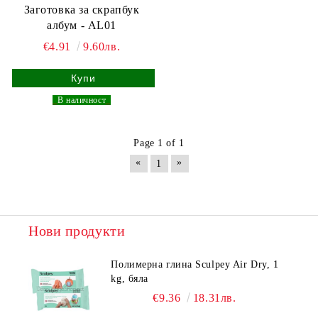
Заготовка за скрапбук
албум - AL01
€4.91
9.60лв.
_
В наличност
_
Page 1 of 1
«
»
1
Нови продукти
Полимерна глина Sculpey Air Dry, 1
kg, бяла
€9.36
18.31лв.