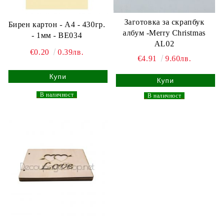
Заготовка за скрапбук
Бирен картон - А4 - 430гр.
албум -Merry Christmas
- 1мм - BE034
AL02
€0.20
0.39лв.
€4.91
9.60лв.
_
В наличност
_
_
В наличност
_