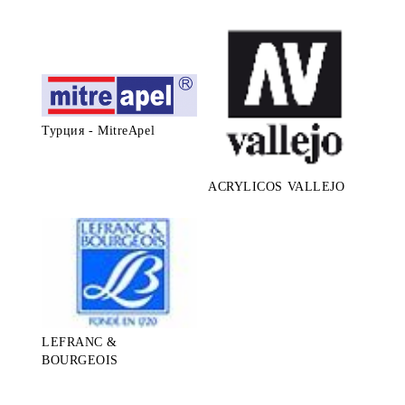
Турция - MitreApel
ACRYLICOS VALLEJO
LEFRANC &
BOURGEOIS