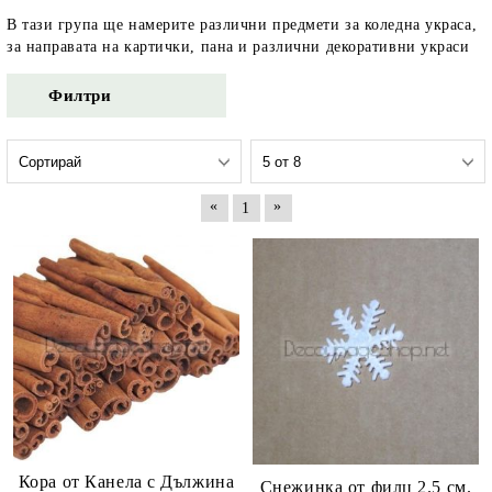
В тази група ще намерите различни предмети за коледна украса,
за направата на картички, пана и различни декоративни украси
Филтри
«
»
1
Кора от Канела с Дължина
Снежинка от филц 2.5 см.