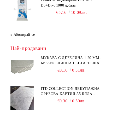
Глина за моделиране CREALL
Do+Dry, 1000 g,бяла
€5.16
10.09лв.
Абонирай се
Най-продавани
МУКАВА С ДЕБЕЛИНА 1.20 MM -
БЕЗКИСЕЛИННА НЕСТАРЕЕЩА А5
- 210 Х 150ММ
€0.16
0.31лв.
ITD COLLECTION ДЕКУПАЖНА
ОРИЗОВА ХАРТИЯ А5 БЯЛА -
RC044
€0.30
0.59лв.