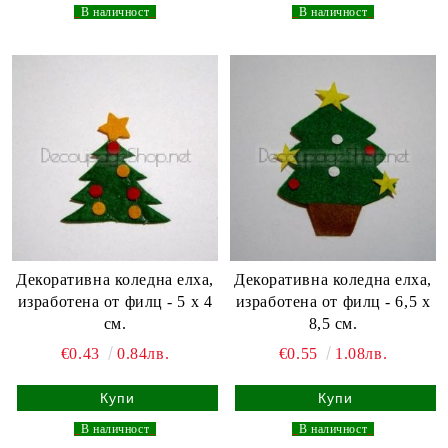
_
В наличност
_
_
В наличност
_
Декоративна коледна елха,
Декоративна коледна елха,
изработена от филц - 5 х 4
изработена от филц - 6,5 х
см.
8,5 см.
€0.43
0.84лв.
€0.55
1.08лв.
_
В наличност
_
_
В наличност
_