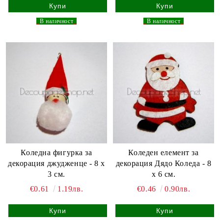
_
В наличност
_
_
В наличност
_
Коледна фигурка за
Коледен елемент за
декорация джудженце - 8 х
декорация Дядо Коледа - 8
3 см.
х 6 см.
€0.61
1.19лв.
€0.46
0.90лв.