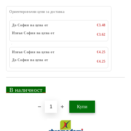
Ориентировъчни цени за доставка
До София на цена от
€3.48
Извън София на цена от
€3.62
Извън София на цена от
€4.25
До София на цена от
€4.25
_
В наличност
_
Добави в желани