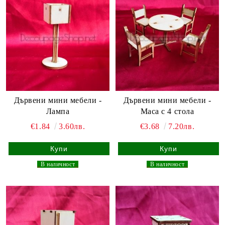
Дървени мини мебели -
Дървени мини мебели -
Лампа
Маса с 4 стола
€1.84
3.60лв.
€3.68
7.20лв.
_
В наличност
_
_
В наличност
_