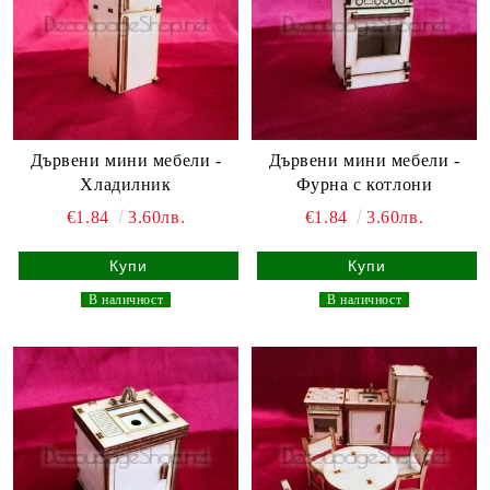
Дървени мини мебели -
Дървени мини мебели -
Хладилник
Фурна с котлони
€1.84
3.60лв.
€1.84
3.60лв.
_
В наличност
_
_
В наличност
_