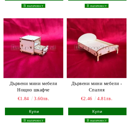
_
В наличност
_
_
В наличност
_
Дървени мини мебели
Дървени мини мебели -
Нощно шкафче
Спалня
€1.84
3.60лв.
€2.46
4.81лв.
_
В наличност
_
_
В наличност
_