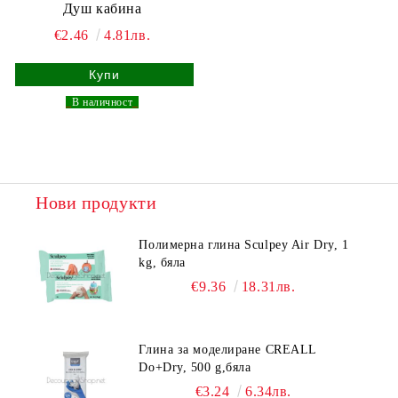
Душ кабина
€2.46
4.81лв.
_
В наличност
_
Нови продукти
Полимерна глина Sculpey Air Dry, 1
kg, бяла
€9.36
18.31лв.
Глина за моделиране CREALL
Do+Dry, 500 g,бяла
€3.24
6.34лв.