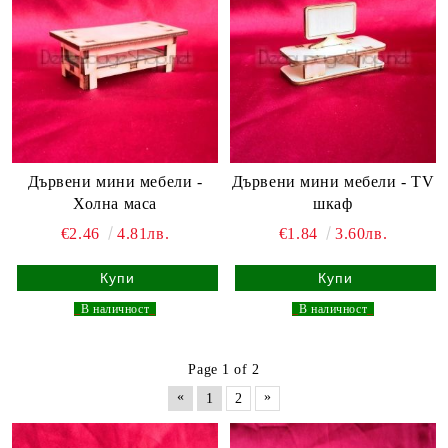
Дървени мини мебели -
Дървени мини мебели - TV
Холна маса
шкаф
€2.46
4.81лв.
€1.84
3.60лв.
_
В наличност
_
_
В наличност
_
Page 1 of 2
«
»
1
2