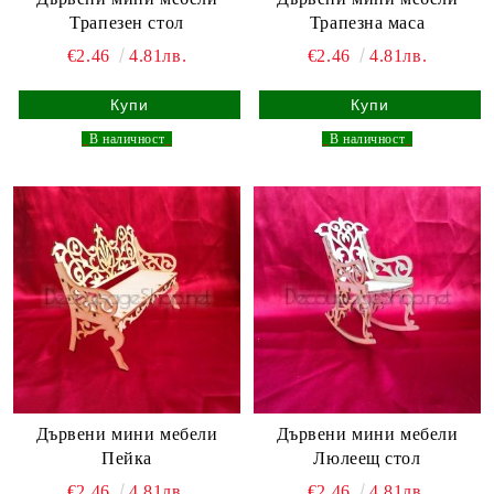
Трапезен стол
Трапезна маса
€2.46
4.81лв.
€2.46
4.81лв.
_
В наличност
_
_
В наличност
_
Дървени мини мебели
Дървени мини мебели
Пейка
Люлеещ стол
€2.46
4.81лв.
€2.46
4.81лв.