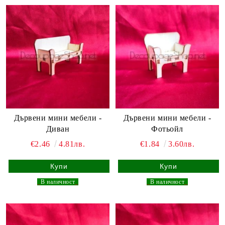
Дървени мини мебели -
Дървени мини мебели -
Диван
Фотьойл
€2.46
4.81лв.
€1.84
3.60лв.
_
В наличност
_
_
В наличност
_