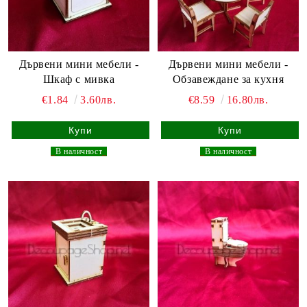
Дървени мини мебели -
Дървени мини мебели -
Шкаф с мивка
Обзавеждане за кухня
€1.84
3.60лв.
€8.59
16.80лв.
_
В наличност
_
_
В наличност
_