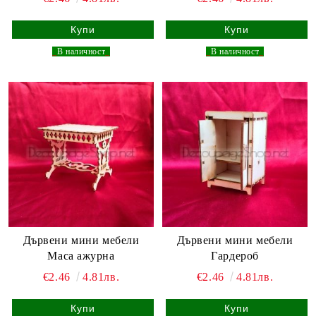
_
В наличност
_
_
В наличност
_
Дървени мини мебели
Дървени мини мебели
Маса ажурна
Гардероб
€2.46
4.81лв.
€2.46
4.81лв.