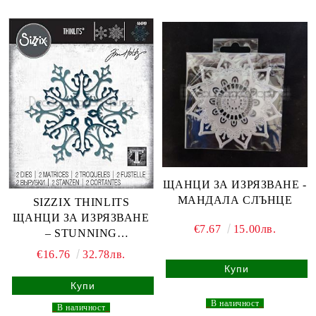
ЩАНЦИ ЗА ИЗРЯЗВАНЕ -
МАНДАЛА СЛЪНЦЕ
SIZZIX THINLITS
ЩАНЦИ ЗА ИЗРЯЗВАНЕ
€7.67
15.00лв.
– STUNNING
SNOWFLAKE
€16.76
32.78лв.
_
В наличност
_
_
В наличност
_