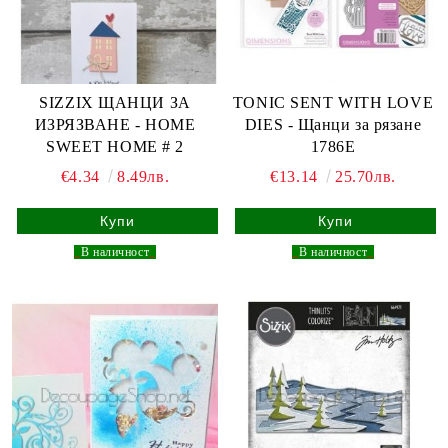
SIZZIX ЩАНЦИ ЗА
TONIC SENT WITH LOVE
ИЗРЯЗВАНЕ - HOME
DIES - Щанци за рязане
SWEET HOME # 2
1786E
€4.34
8.49лв.
€13.14
25.70лв.
_
В наличност
_
_
В наличност
_