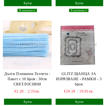
_
В наличност
_
_
В наличност
_
Дълги Плюшени Телчета :
GLITZ ЩАНЦА ЗА
Пакет с 10 Броя : 30см
ИЗРЯЗВАНЕ - РАМКИ - 3
СВЕТЛОСИНИ
броя
€1.20
2.35лв.
€10.18
19.91лв.