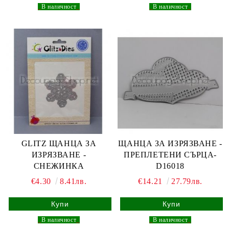
_
В наличност
_
_
В наличност
_
GLITZ ЩАНЦА ЗА
ЩАНЦА ЗА ИЗРЯЗВАНЕ -
ИЗРЯЗВАНЕ -
ПРЕПЛЕТЕНИ СЪРЦА-
СНЕЖИНКА
D16018
€4.30
8.41лв.
€14.21
27.79лв.
_
В наличност
_
_
В наличност
_