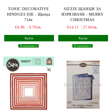
TONIC DECORATIVE
SIZZIX ЩАНЦИ ЗА
HINDGES DIE - Щанца
ИЗРЯЗВАНЕ - MERRY
714e
CHRISTMAS
€4.96
9.70лв.
€14.11
27.60лв.
_
В наличност
_
_
В наличност
_