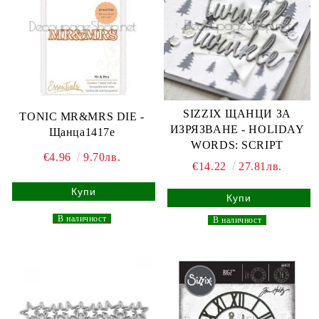
SIZZIX ЩАНЦИ ЗА
TONIC MR&MRS DIE -
ИЗРЯЗВАНЕ - HOLIDAY
Щанца1417e
WORDS: SCRIPT
€4.96
9.70лв.
€14.22
27.81лв.
_
В наличност
_
_
В наличност
_