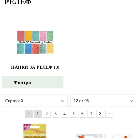
РЕЛЕФ
ПАПКИ ЗА РЕЛЕФ (3)
Филтри
«
»
1
2
3
4
5
6
7
8