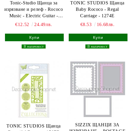
Tonic-Studio Щанца за
TONIC STUDIOS Щанца
изрязване и релеф - Rococo
Baby Rococo - Regal
Music - Electric Guitar -
Carriage - 1274E
1175E
€12.52
24.49лв.
€8.53
16.68лв.
_
В наличност
_
_
В наличност
_
SIZZIX ЩАНЦИ ЗА
TONIC STUDIOS Щанца