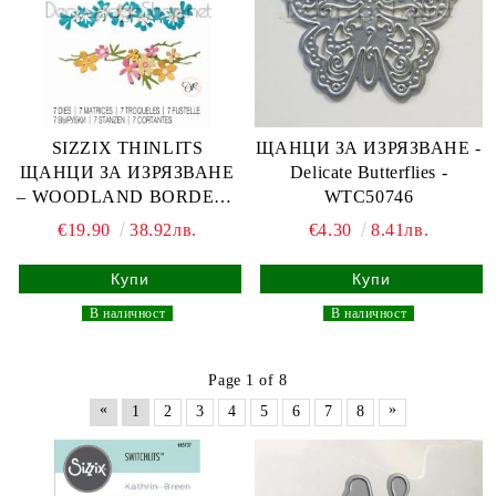
SIZZIX THINLITS
ЩАНЦИ ЗА ИЗРЯЗВАНЕ -
ЩАНЦИ ЗА ИЗРЯЗВАНЕ
Delicate Butterflies -
– WOODLAND BORDERS
WTC50746
666251
€19.90
38.92лв.
€4.30
8.41лв.
_
В наличност
_
_
В наличност
_
Page 1 of 8
«
»
1
2
3
4
5
6
7
8