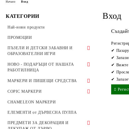
Начало
Вход
Вход
КАТЕГОРИИ
Най-нови продукти
Създай
ПРОМОЦИИ
Регистри
ПЪЗЕЛИ И ДЕТСКИ ЗАБАВНИ И
Пазару
ОБРАЗОВАТЕЛНИ ИГРИ
Запази
ROBOTIME 3D ПЪЗЕЛИ
НОВО - ПОДАРЪЦИ ОТ НАШАТА
Вижте
РАБОТИЛНИЦА
Просле
ДЕТСКИ ПЪЗЕЛИ И ИГРИ
Запаз
КНИГИРАЗДЕЛИТЕЛИ
МАРКЕРИ И ПИШЕЩИ СРЕДСТВА
ПЪЗЕЛИ 500 ЧАСТИ
Регис
ДЪСКА ЗА РЯЗАНЕ - Кухненска
Акрилни Маркери
COPIC МАРКЕРИ
ПЪЗЕЛИ 1000 ЧАСТИ
дъска за рязане и сервиране
Акварелни Маркери
COPIC CIAO
CHAMELEON МАРКЕРИ
ПЪЗЕЛИ 1500 ЧАСТИ
ДЪРВЕНИ ТАБЕЛИ ПО ПОРЪЧКА
Маркери за Текстил
COPIC КОМПЛЕКТИ
ЕЛЕМЕНТИ от ДЪРВЕСНА ПУЛПА
ПЪЗЕЛИ 2000 ЧАСТИ
ДЪРВЕНИ КАРТИЧКИ С
ТЪНКОПИСЦИ
ПРЕДМЕТИ ЗА ДЕКОРАЦИЯ И
ПОЖЕЛАНИЯ
ДЕТСКИ ОБРАЗОВАТЕЛНИ ИГРИ И
ДЕКУПАЖ ОТ ДЪРВО