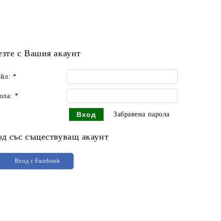
езте с Вашия акаунт
йл:
*
ола:
*
Забравена парола
од със съществуващ акаунт
Вход с Facebook