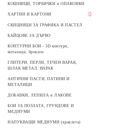
КОШНИЦИ, ТОРБИЧКИ и ОПАКОВКИ
ХАРТИИ И КАРТОНИ
Корейска хартия - Целофан за
СКИЦНИЦИ ЗА ГРАФИКА И ПАСТЕЛ
опаковане
БАЙЦОВЕ ЗА ДЪРВО
КРЕП ХАРТИЯ и ТИШУ
КОНТУРНИ БОИ - 3D контури,
ДИЗАЙНЕРСКИ БЛОКЧЕТА С
металици, брокати
МОТИВИ ЗА ДЕКОРАЦИЯ
ГЛИТЕРИ, ПЕРЛИ, ТЕЧЕН ВАРАК,
ДИЗАЙНЕРСКИ ХАРТИИ И
ШЛАК МЕТАЛ, ВАРАК
КАРТОНИ
АНТИЧНИ ПАСТИ, ПАТИНИ И
ГУМИРАНА ХАРТИЯ ЕVA -
МЕТАЛИЦИ
микропореста гума
ДОБАВКИ, ЛЕПИЛА и ЛАКОВЕ
КАРТИЧКИ И ПЛИКОВЕ
БОИ ЗА ПОЗЛАТА, ГРУНДОВЕ И
ТЕКСТИЛНА ХАРТИЯ - НЕТЪКАН
МЕДИУМИ
ТЕКСТИЛ
НАПУКВАЩИ МЕДИУМИ (краклета)
ПЕНОКАРТОН - FOAM BOARD