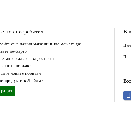
те нов потребител
Вл
райте се в нашия магазин и ще можете да:
Име
вате по-бързо
Пар
те много адреси за доставка
 вашите поръчки
дите новите поръчки
Вх
ете продукти в Любими
трация