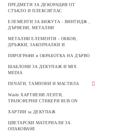
ПРЕДМЕТИ ЗА ДЕКОРАЦИЯ ОТ
ОСНОВИ ЗА БРОДИРАНИ БИЖУТА
КАТАРАМИ И АКСЕСОАРИ ЗА
СТЪКЛО И ПЛЕКСИГЛАС
ЧАНТИ
БУКВИ И ЦИФРИ
ЕЛЕМЕНТИ ЗА БИЖУТА - ВИНТИДЖ ,
ДЪРВЕНИ, МЕТАЛНИ
ЖИВОТНИ
МЕТАЛНИ ЕЛЕМЕНТИ - ОБКОВ,
ОСНОВИ И МЕХАНИЗМИ ЗА
ДРЪЖКИ, ЗАКОПЧАЛКИ И
ЧАСОВНИЦИ
ПИРОГРАФИ и ОБРАБОТКА НА ДЪРВО
МАРТЕНИЦИ
ШАБЛОНИ ЗА ДЕКУПАЖ И MIX
ДЪРВЕНИ МИНИ МЕБЕЛИ ЗА
MEDIA
КУКЛИ
ПЕЧАТИ, ТАМПОНИ И МАСТИЛА
МАСТИЛА И ПИГМЕНТНИ
Washi ХАРТИЕНИ ЛЕНТИ,
ТАМПОНИ
ТРАНСФЕРНИ СТИКЕРИ RUB ON
СИЛИКОНОВИ ПЕЧАТИ
ХАРТИИ за ДЕКУПАЖ
ЦВЕТАРСКИ МАТЕРИАЛИ ЗА
ОПАКОВАНЕ