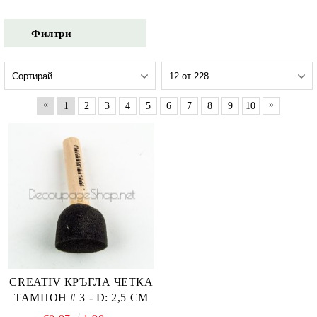
Филтри
«
»
1
2
3
4
5
6
7
8
9
10
CREATIV КРЪГЛА ЧЕТКА
ТАМПОН # 3 - D: 2,5 CM