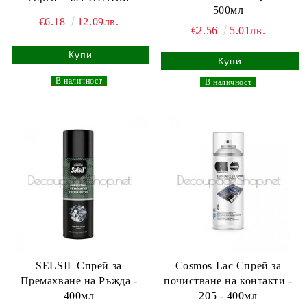
500мл
€6.18
12.09лв.
€2.56
5.01лв.
_
В наличност
_
_
В наличност
_
SELSIL Спрей за
Cosmos Lac Спрей за
Премахване на Ръжда -
почистване на контакти -
400мл
205 - 400мл