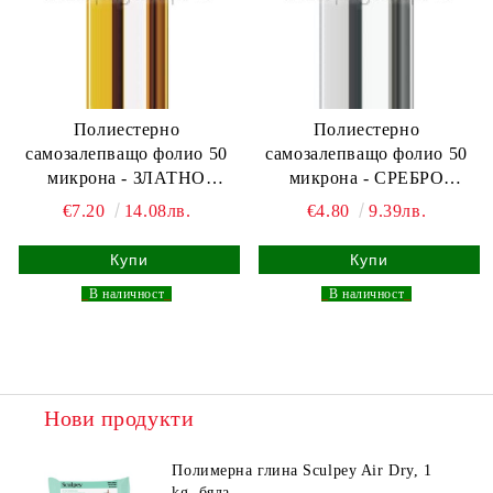
Полиестерно
Полиестерно
самозалепващо фолио 50
самозалепващо фолио 50
микрона - ЗЛАТНО
микрона - СРЕБРО
ОГЛЕДАЛО - 30.5 х 100см
ОГЛЕДАЛО - 30.5 х 100см
€7.20
14.08лв.
€4.80
9.39лв.
_
В наличност
_
_
В наличност
_
Нови продукти
Полимерна глина Sculpey Air Dry, 1
kg, бяла