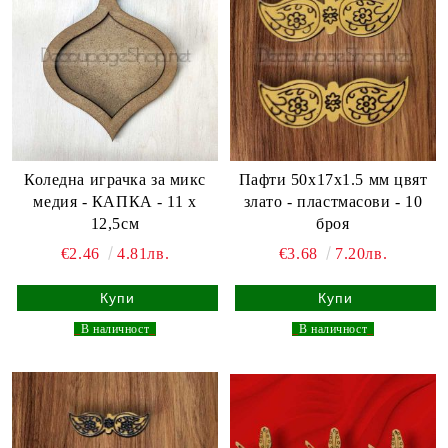
Коледна играчка за микс
Пафти 50x17x1.5 мм цвят
медия - КАПКА - 11 х
злато - пластмасови - 10
12,5см
броя
€2.46
4.81лв.
€3.68
7.20лв.
_
В наличност
_
_
В наличност
_