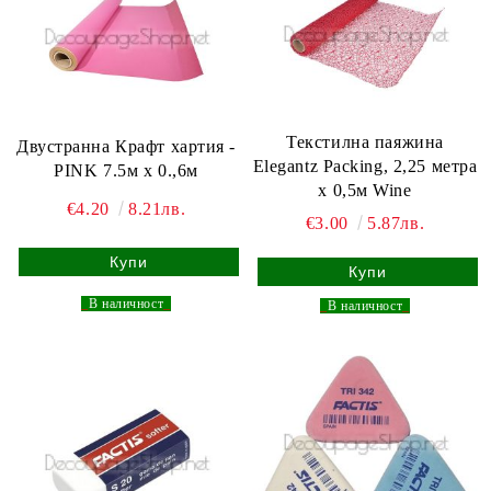
Текстилна паяжина
Двустранна Крафт хартия -
Elegantz Packing, 2,25 метра
PINK 7.5м х 0.,6м
х 0,5м Wine
€4.20
8.21лв.
€3.00
5.87лв.
_
В наличност
_
_
В наличност
_