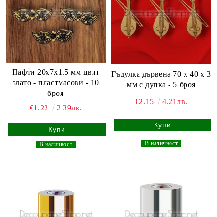
Пафти 20x7x1.5 мм цвят
Гъдулка дървена 70 x 40 x 3
злато - пластмасови - 10
мм с дупка - 5 броя
броя
€2.15
4.21лв.
€1.22
2.39лв.
_
В наличност
_
_
В наличност
_