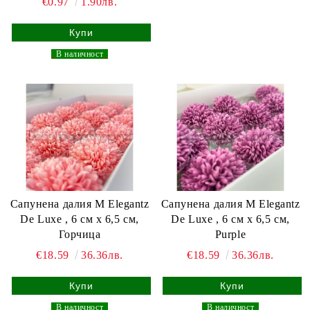
€0.97
1.90лв.
_
В наличност
_
Сапунена далия M Elegantz
Сапунена далия M Elegantz
De Luxe , 6 см x 6,5 см,
De Luxe , 6 см x 6,5 см,
Горчица
Purple
€18.59
36.36лв.
€18.59
36.36лв.
_
В наличност
_
_
В наличност
_