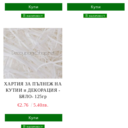
_
В наличност
_
_
В наличност
_
ХАРТИЯ ЗА ПЪЛНЕЖ НА
КУТИИ и ДЕКОРАЦИЯ -
БЯЛО- 125гр
€2.76
5.40лв.
_
В наличност
_