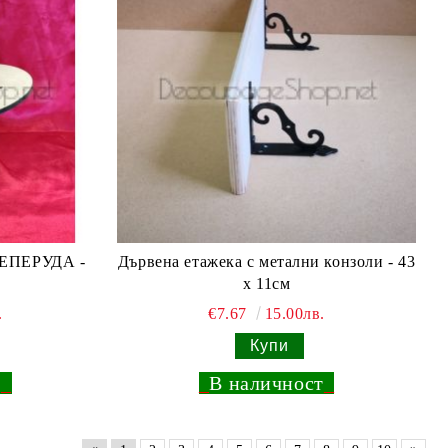
ПЕПЕРУДА -
Дървена етажека с метални конзоли - 43
х 11см
.
€7.67
15.00лв.
т
_
_
В наличност
_