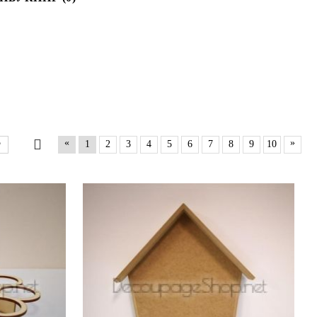
«
»
1
2
3
4
5
6
7
8
9
10