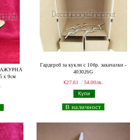
Гaрдероб за кукли с 10бр. закачалки -
- АЖУРНА
403026G
5 х 9см
€27.61
54.00лв.
.
_
В наличност
_
т
_