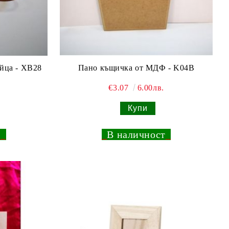
яйца - XB28
Пано къщичка от МДФ - K04B
€3.07
6.00лв.
т
_
_
В наличност
_