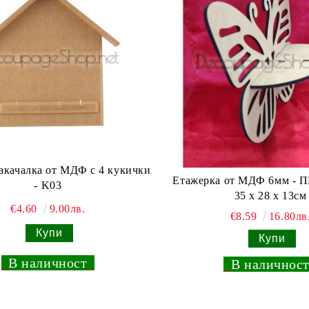
акачалка от МДФ с 4 кукички
Етажерка от МДФ 6мм - 
- K03
35 х 28 х 13см
€4.60
9.00лв.
€8.59
16.80лв
_
В наличност
_
_
В наличнос