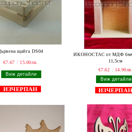
Дървена щайга DS04
ИКОНОСТАС от МДФ 6мм -
11,5см
€7.67
15.00лв.
€7.62
14.90лв
Виж детайли
Виж детайли
ИЗЧЕРПАН
ИЗЧЕРПА