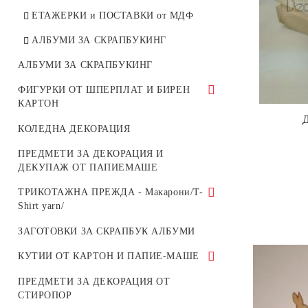
ЕТАЖЕРКИ и ПОСТАВКИ от МДФ
АЛБУМИ ЗА СКРАПБУКИНГ
АЛБУМИ ЗА СКРАПБУКИНГ
ФИГУРКИ ОТ ШПЕРПЛАТ И БИРЕН
КАРТОН
С ЦВЕТЯ
КОЛЕДНА ДЕКОРАЦИЯ
КУТИИ ОТ ШПЕРПЛАТ
ПРЕДМЕТИ ЗА ДЕКОРАЦИЯ И
ДЕКУПАЖ ОТ ПАПИЕМАШЕ
КОЛЕДНИ
ТРИКОТАЖНА ПРЕЖДА - Макарони/T-
ВЕЛИКДЕНСКИ
Shirt yarn/
ДЕКОРАТИВНИ ФИГУРИ, ОСНОВИ
ДЪРВЕНИ ОСНОВИ ЗА ПЛЕТЕНИ
ЗАГОТОВКИ ЗА СКРАПБУК АЛБУМИ
ЗА БИЖУТА и ДРУГИ
ПАНЕРИ НА ЕДНА КУКА
КУТИИ ОТ КАРТОН И ПАПИЕ-МАШЕ
ОСНОВИ ЗА ПЛЕТЕНИ ПАНЕРИ НА
ТРИКОТАЖНА ПРЕЖДА
ЕДНА КУКА
КУРИЕРСКИ КАШОНИ
ПРЕДМЕТИ ЗА ДЕКОРАЦИЯ ОТ
Макарони/T-Shirt yarn
СТИРОПОР
СЕТОВЕ ОТ БИРЕН КАРТОН
КУКИ ЗА ПЛЕТЕНЕ