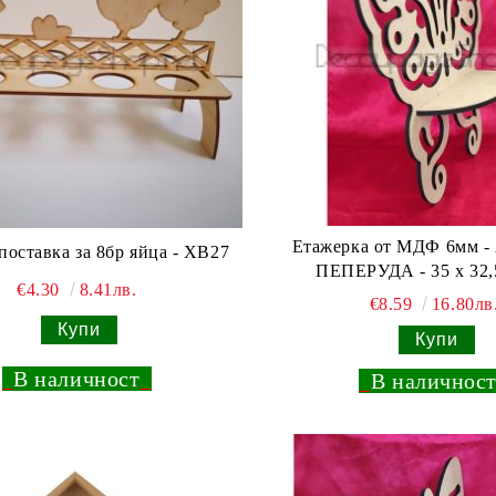
Етажерка от МДФ 6мм 
поставка за 8бр яйца - XB27
ПЕПЕРУДА - 35 х 32,
€4.30
8.41лв.
€8.59
16.80лв
_
В наличност
_
_
В наличнос