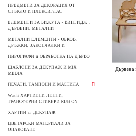
ПРЕДМЕТИ ЗА ДЕКОРАЦИЯ ОТ
ОСНОВИ ЗА БРОДИРАНИ БИЖУТА
КАТАРАМИ И АКСЕСОАРИ ЗА
СТЪКЛО И ПЛЕКСИГЛАС
ЧАНТИ
БУКВИ И ЦИФРИ
ЕЛЕМЕНТИ ЗА БИЖУТА - ВИНТИДЖ ,
ДЪРВЕНИ, МЕТАЛНИ
ЖИВОТНИ
МЕТАЛНИ ЕЛЕМЕНТИ - ОБКОВ,
ОСНОВИ И МЕХАНИЗМИ ЗА
ДРЪЖКИ, ЗАКОПЧАЛКИ И
ЧАСОВНИЦИ
ПИРОГРАФИ и ОБРАБОТКА НА ДЪРВО
МАРТЕНИЦИ
ШАБЛОНИ ЗА ДЕКУПАЖ И MIX
Дървена 
ДЪРВЕНИ МИНИ МЕБЕЛИ ЗА
MEDIA
КУКЛИ
ПЕЧАТИ, ТАМПОНИ И МАСТИЛА
МАСТИЛА И ПИГМЕНТНИ
Washi ХАРТИЕНИ ЛЕНТИ,
ТАМПОНИ
ТРАНСФЕРНИ СТИКЕРИ RUB ON
СИЛИКОНОВИ ПЕЧАТИ
ХАРТИИ за ДЕКУПАЖ
ЦВЕТАРСКИ МАТЕРИАЛИ ЗА
ОПАКОВАНЕ