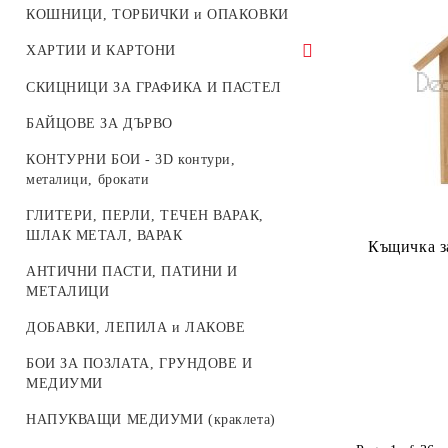
КОШНИЦИ, ТОРБИЧКИ и ОПАКОВКИ
ХАРТИИ И КАРТОНИ
Корейска хартия - Целофан за
СКИЦНИЦИ ЗА ГРАФИКА И ПАСТЕЛ
опаковане
БАЙЦОВЕ ЗА ДЪРВО
КРЕП ХАРТИЯ и ТИШУ
КОНТУРНИ БОИ - 3D контури,
ДИЗАЙНЕРСКИ БЛОКЧЕТА С
металици, брокати
МОТИВИ ЗА ДЕКОРАЦИЯ
ГЛИТЕРИ, ПЕРЛИ, ТЕЧЕН ВАРАК,
ДИЗАЙНЕРСКИ ХАРТИИ И
ШЛАК МЕТАЛ, ВАРАК
Къщичка з
КАРТОНИ
АНТИЧНИ ПАСТИ, ПАТИНИ И
ГУМИРАНА ХАРТИЯ ЕVA -
МЕТАЛИЦИ
микропореста гума
ДОБАВКИ, ЛЕПИЛА и ЛАКОВЕ
КАРТИЧКИ И ПЛИКОВЕ
БОИ ЗА ПОЗЛАТА, ГРУНДОВЕ И
ТЕКСТИЛНА ХАРТИЯ - НЕТЪКАН
МЕДИУМИ
ТЕКСТИЛ
НАПУКВАЩИ МЕДИУМИ (краклета)
ПЕНОКАРТОН - FOAM BOARD