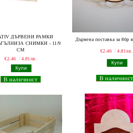
ATIV ДЪРВЕНИ РАМКИ
Дървена поставка за 8бр 
ГЪЛНИЗА СНИМКИ - 11/9
СМ
€2.46
4.81лв.
€2.46
4.81лв.
_
В наличнос
_
В наличност
_