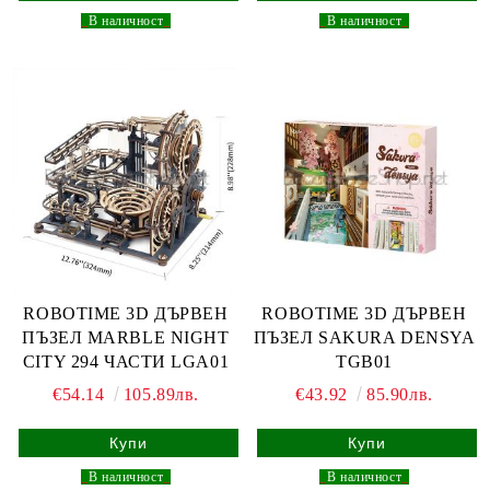
_
В наличност
_
_
В наличност
_
ROBOTIME 3D ДЪРВЕН
ROBOTIME 3D ДЪРВЕН
ПЪЗЕЛ MARBLE NIGHT
ПЪЗЕЛ SAKURA DENSYA
CITY 294 ЧАСТИ LGA01
TGB01
€54.14
105.89лв.
€43.92
85.90лв.
_
В наличност
_
_
В наличност
_