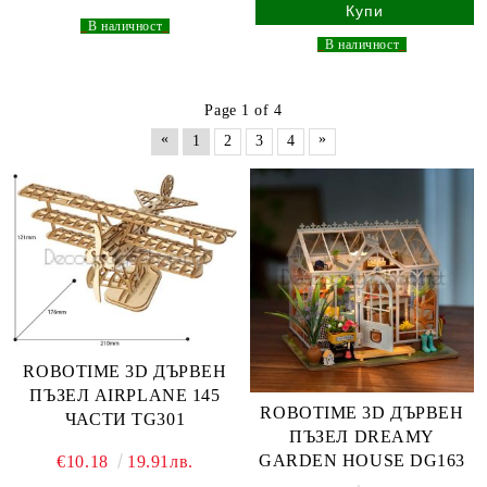
_
В наличност
_
_
В наличност
_
Page 1 of 4
«
»
1
2
3
4
ROBOTIME 3D ДЪРВЕН
ПЪЗЕЛ AIRPLANE 145
ROBOTIME 3D ДЪРВЕН
ЧАСТИ TG301
ПЪЗЕЛ DREAMY
GARDEN HOUSE DG163
€10.18
19.91лв.