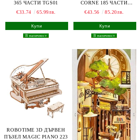
365 ЧАСТИ TGS01
CORNE 185 ЧАСТИ
TGB14
€33.74
65.99лв.
€43.56
85.20лв.
_
В наличност
_
_
В наличност
_
ROBOTIME 3D ДЪРВЕН
ПЪЗЕЛ MAGIC PIANO 223