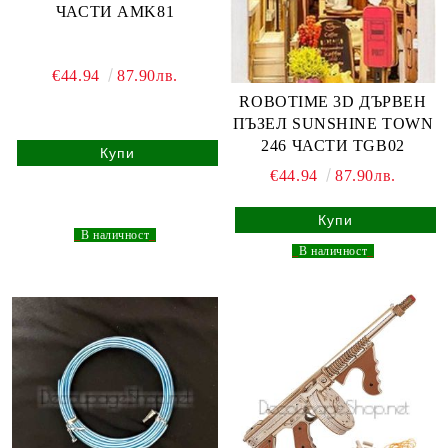
ЧАСТИ AMK81
€44.94
87.90лв.
ROBOTIME 3D ДЪРВЕН
ПЪЗЕЛ SUNSHINE TOWN
246 ЧАСТИ TGB02
€44.94
87.90лв.
_
В наличност
_
_
В наличност
_