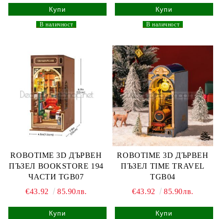
_
В наличност
_
_
В наличност
_
ROBOTIME 3D ДЪРВЕН
ROBOTIME 3D ДЪРВЕН
ПЪЗЕЛ BOOKSTORE 194
ПЪЗЕЛ TIME TRAVEL
ЧАСТИ TGB07
TGB04
€43.92
85.90лв.
€43.92
85.90лв.