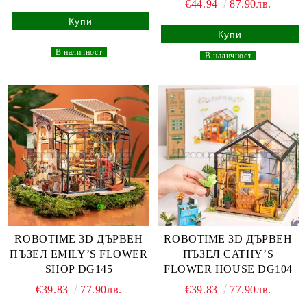
€44.94
87.90лв.
_
В наличност
_
_
В наличност
_
ROBOTIME 3D ДЪРВЕН
ROBOTIME 3D ДЪРВЕН
ПЪЗЕЛ EMILY’S FLOWER
ПЪЗЕЛ CATHY’S
SHOP DG145
FLOWER HOUSE DG104
€39.83
77.90лв.
€39.83
77.90лв.