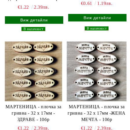
€0.61
1.19лв.
€1.22
2.39лв.
Виж детайли
Виж детайли
_
В наличност
_
_
В наличност
_
МАРТЕНИЦА - плочка за
МАРТЕНИЦА - плочка за
гривна - 32 х 17мм -
гривна - 32 х 17мм -ЖЕНА
ЗДРАВЕ - 10бр
МЕЧТА - 10бр
€1.22
2.39лв.
€1.22
2.39лв.