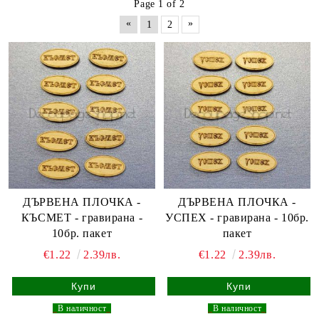
Page 1 of 2
«
»
1
2
ДЪРВЕНА ПЛОЧКА -
ДЪРВЕНА ПЛОЧКА -
КЪСМЕТ - гравирана -
УСПЕХ - гравирана - 10бр.
10бр. пакет
пакет
€1.22
2.39лв.
€1.22
2.39лв.
_
В наличност
_
_
В наличност
_