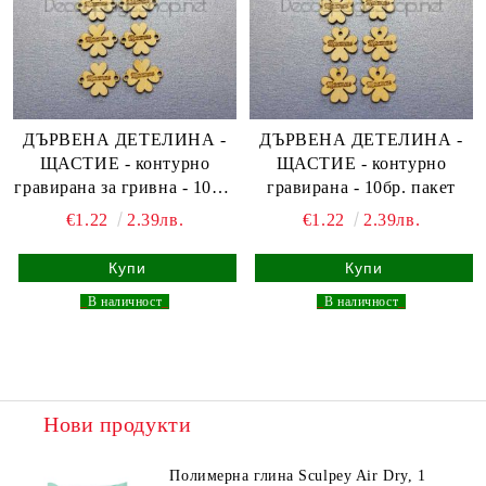
ДЪРВЕНА ДЕТЕЛИНА -
ДЪРВЕНА ДЕТЕЛИНА -
ЩАСТИЕ - контурно
ЩАСТИЕ - контурно
гравирана за гривна - 10бр.
гравирана - 10бр. пакет
пакет
€1.22
2.39лв.
€1.22
2.39лв.
_
В наличност
_
_
В наличност
_
Нови продукти
Полимерна глина Sculpey Air Dry, 1