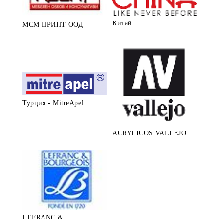
Китай
МСМ ПРИНТ ООД
Турция - MitreApel
ACRYLICOS VALLEJO
LEFRANC &