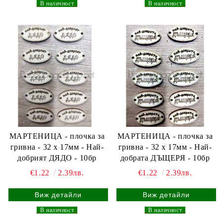
_
В наличност
_
_
В наличност
_
МАРТЕНИЦА - плочка за
МАРТЕНИЦА - плочка за
гривна - 32 х 17мм - Най-
гривна - 32 х 17мм - Най-
добрият ДЯДО - 10бр
добрата ДЪЩЕРЯ - 10бр
€1.22
2.39лв.
€1.22
2.39лв.
Виж детайли
Виж детайли
_
В наличност
_
_
В наличност
_