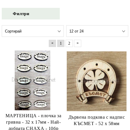
Филтри
«
»
1
2
МАРТЕНИЦА - плочка за
Дървена подкова с надпис
гривна - 32 х 17мм - Най-
КЪСМЕТ - 52 х 58мм
добрата СНАХА - 10бр