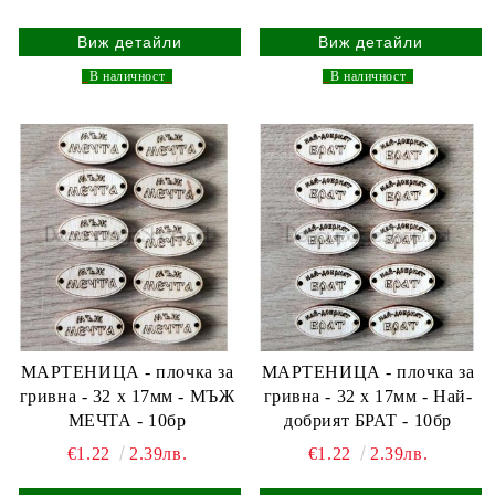
Виж детайли
Виж детайли
_
В наличност
_
_
В наличност
_
МАРТЕНИЦА - плочка за
МАРТЕНИЦА - плочка за
гривна - 32 х 17мм - МЪЖ
гривна - 32 х 17мм - Най-
МЕЧТА - 10бр
добрият БРАТ - 10бр
€1.22
2.39лв.
€1.22
2.39лв.