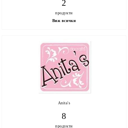
2
продукти
Виж всички
Anita's
8
продукти