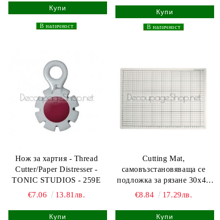
_
В наличност
_
_
В наличност
_
Нож за хартия - Thread
Cutting Mat,
Cutter/Paper Distresser -
самовъзстановяваща се
TONIC STUDIOS - 259E
подложка за рязане 30x45
cm, 1 брой
€7.06
13.81лв.
€8.84
17.29лв.