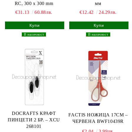
RC, 300 x 300 mm
мм
€31.13
60.88лв.
€12.42
24.29лв.
_
В наличност
_
_
В наличност
_
DOCRAFTS КРАФТ
FACTIS НОЖИЦА 17СМ –
ПИНЦЕТИ 2 БР. – XCU
ЧЕРВЕНА BWF10439R
268101
€2.04
3.99лв.