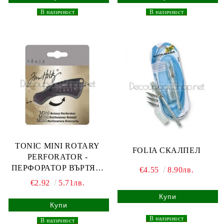
_
В наличност
_
_
В наличност
_
TONIC MINI ROTARY
FOLIA СКАЛПЕЛ
PERFORATOR -
ПЕРФОРАТОР ВЪРТЯЩ
€4.55
8.90лв.
КРЪГЪЛ 251E
€2.92
5.71лв.
_
В наличност
_
_
В наличност
_