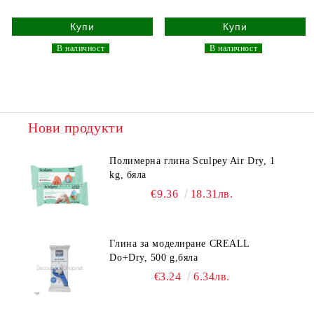
_
В наличност
_
_
В наличност
_
Нови продукти
Полимерна глина Sculpey Air Dry, 1
kg, бяла
€9.36
18.31лв.
Глина за моделиране CREALL
Do+Dry, 500 g,бяла
€3.24
6.34лв.