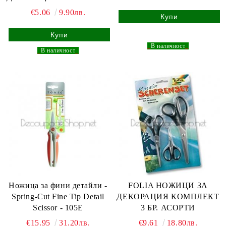
€5.06
9.90лв.
_
В наличност
_
_
В наличност
_
Ножица за фини детайли -
FOLIA НОЖИЦИ ЗА
Spring-Cut Fine Tip Detail
ДЕКОРАЦИЯ КОМПЛЕКТ
Scissor - 105E
3 БР. АСОРТИ
€15.95
31.20лв.
€9.61
18.80лв.