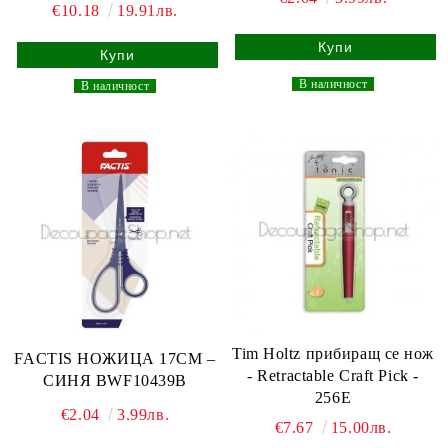
€10.18
19.91лв.
_
В наличност
_
_
В наличност
_
Tim Holtz прибиращ се нож
FACTIS НОЖИЦА 17СМ –
- Retractable Craft Pick -
СИНЯ BWF10439B
256E
€2.04
3.99лв.
€7.67
15.00лв.