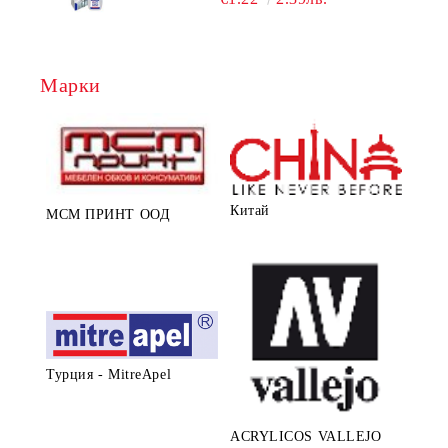
Марки
Китай
МСМ ПРИНТ ООД
Турция - MitreApel
ACRYLICOS VALLEJO