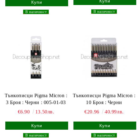
_
В наличност
_
_
В наличност
_
Тънкописци Pigma Micron :
Тънкописци Pigma Micron :
3 Броя : Черни : 005-01-03
10 Броя : Черни
€6.90
13.50лв.
€20.96
40.99лв.
_
В наличност
_
_
В наличност
_