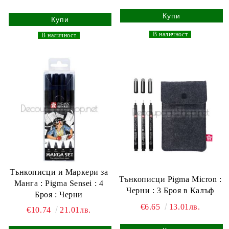
_
В наличност
_
_
В наличност
_
Тънкописци и Маркери за
Тънкописци Pigma Micron :
Манга : Pigma Sensei : 4
Черни : 3 Броя в Калъф
Броя : Черни
€6.65
13.01лв.
€10.74
21.01лв.