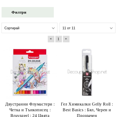
Филтри
«
»
1
Двустранни Флумастери :
Гел Химикалки Gelly Roll :
Четка и Тънкописец :
Best Basics : Бял, Черен и
Bruynzeel : 24 Цвята
Прозрачен