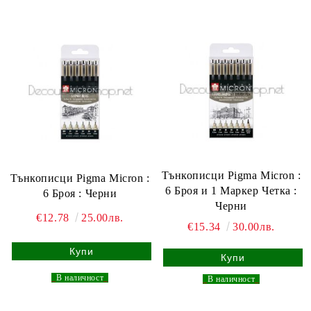
Тънкописци Pigma Micron :
Тънкописци Pigma Micron :
6 Броя и 1 Маркер Четка :
6 Броя : Черни
Черни
€12.78
25.00лв.
€15.34
30.00лв.
_
В наличност
_
_
В наличност
_