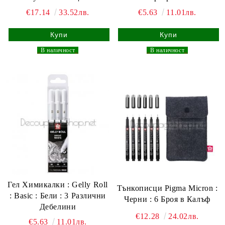
€17.14
33.52лв.
€5.63
11.01лв.
_
В наличност
_
_
В наличност
_
Гел Химикалки : Gelly Roll
Тънкописци Pigma Micron :
: Basic : Бели : 3 Различни
Черни : 6 Броя в Калъф
Дебелини
€12.28
24.02лв.
€5.63
11.01лв.