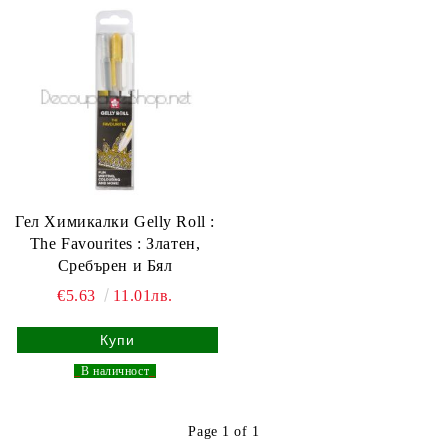
Гел Химикалки Gelly Roll :
The Favourites : Златен,
Сребърен и Бял
€5.63
11.01лв.
_
В наличност
_
Page 1 of 1