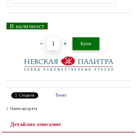
_
В наличност
_
Добави в желани
Tweet
Сподели
Оцени продукта
Детайлно описание