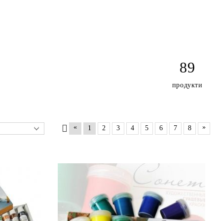
89
продукти
«
»
1
2
3
4
5
6
7
8