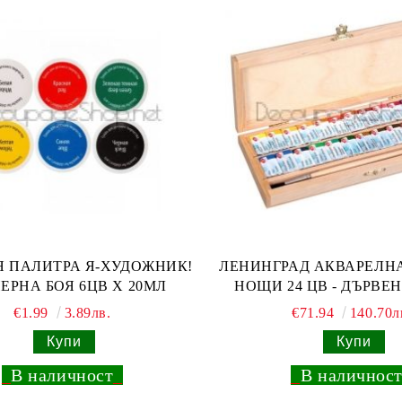
 ПАЛИТРА Я-ХУДОЖНИК!
ЛЕНИНГРАД АКВАРЕЛНА
ЕРНА БОЯ 6ЦВ Х 20МЛ
НОЩИ 24 ЦВ - ДЪРВЕ
€1.99
3.89лв.
€71.94
140.70л
_
В наличност
_
_
В наличнос