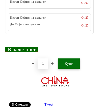
Извън София на цена от
€3.62
Извън София на цена от
€4.25
До София на цена от
€4.25
_
В наличност
_
Добави в желани
Tweet
Сподели