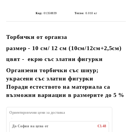
Код:
01358839
Тегло:
0.010
кг
Торбички от органза
размер - 10 см/ 12 см
(10см/12см+2,5см)
цвят - екрю със златни фигурки
Органзени торбички със шнур;
украсени със златни фигурки
Поради естеството на материала са
възможни вариации в размерите до 5 %
Ориентировъчни цени за доставка
До София на цена от
€3.48