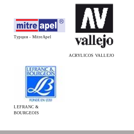
Турция - MitreApel
ACRYLICOS VALLEJO
LEFRANC &
BOURGEOIS