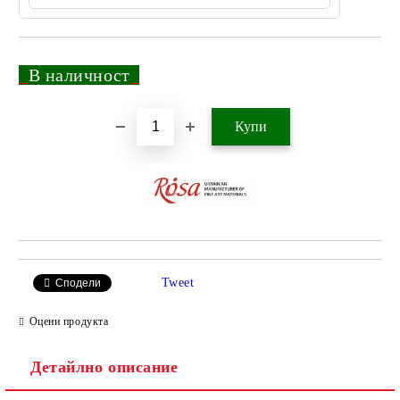
_
В наличност
_
Добави в желани
Tweet
Сподели
Оцени продукта
Детайлно описание