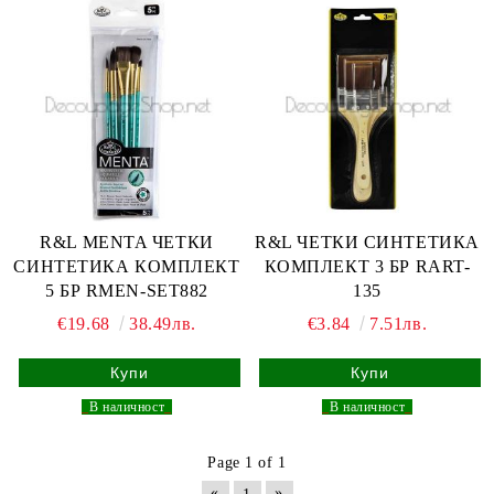
R&L MENTA ЧЕТКИ
R&L ЧЕТКИ СИНТЕТИКА
СИНТЕТИКА КОМПЛЕКТ
КОМПЛЕКТ 3 БР RART-
5 БР RMEN-SET882
135
€19.68
38.49лв.
€3.84
7.51лв.
_
В наличност
_
_
В наличност
_
Page 1 of 1
«
»