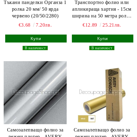
Тъкани панделки Органза 1
Транспортно фолио или
ролка 20 мм/ 50 ярда
апликираща хартия - 15см
червено (20/50/2280)
ширина на 50 метра ролка
със средна сила на
€3.68
7.20лв.
€12.89
25.21лв.
залепване
_
В наличност
_
_
В наличност
_
Самозалепващо фолио за
Самозалепващо фолио за
режещ плотер - AVERY
режещ плотер - AVERY