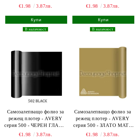
30,5 х 100см
ГЛАНЦ - 30,5 х 100см
€1.98
3.87лв.
€1.98
3.87лв.
_
В наличност
_
_
В наличност
_
Самозалепващо фолио за
Самозалепващо фолио за
режещ плотер - AVERY
режещ плотер - AVERY
серия 500 - ЧЕРЕН ГЛАНЦ
серия 500 - ЗЛАТО MAT -
- 30,5 х 100см
30,5 х 100см
€1.98
3.87лв.
€1.98
3.87лв.