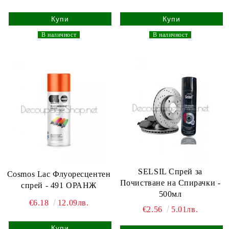
_
В наличност
_
_
В наличност
_
SELSIL Спрей за
Cosmos Lac Флуоресцентен
Почистване на Спирачки -
спрей - 491 ОРАНЖ
500мл
€6.18
12.09лв.
€2.56
5.01лв.