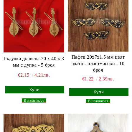
Пафти 20x7x1.5 мм цвят
Гъдулка дървена 70 x 40 x 3
злато - пластмасови - 10
мм с дупка - 5 броя
броя
€2.15
4.21лв.
€1.22
2.39лв.
_
В наличност
_
_
В наличност
_