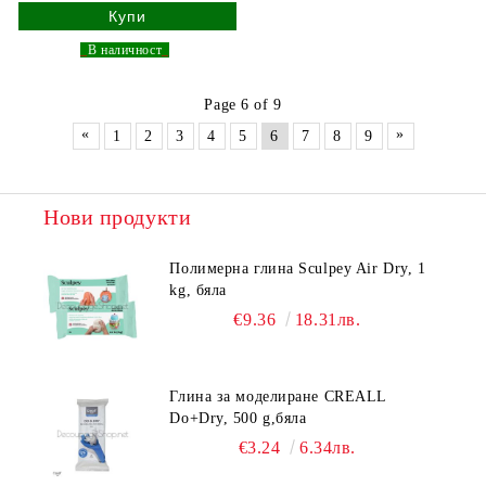
_
В наличност
_
Page 6 of 9
«
»
1
2
3
4
5
6
7
8
9
Нови продукти
Полимерна глина Sculpey Air Dry, 1
kg, бяла
€9.36
18.31лв.
Глина за моделиране CREALL
Do+Dry, 500 g,бяла
€3.24
6.34лв.