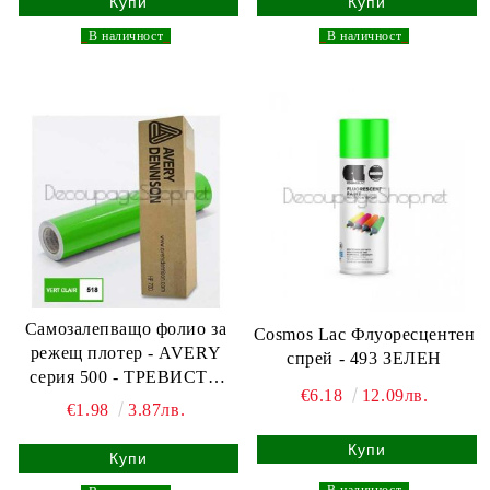
_
В наличност
_
_
В наличност
_
Самозалепващо фолио за
Cosmos Lac Флуоресцентен
режещ плотер - AVERY
спрей - 493 ЗЕЛЕН
серия 500 - ТРЕВИСТО
€6.18
12.09лв.
ЗЕЛЕНО ГЛАНЦ - 30,5 х
€1.98
3.87лв.
100см