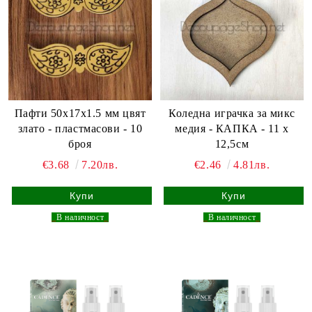
Пафти 50x17x1.5 мм цвят
Коледна играчка за микс
злато - пластмасови - 10
медия - КАПКА - 11 х
броя
12,5см
€3.68
7.20лв.
€2.46
4.81лв.
_
В наличност
_
_
В наличност
_