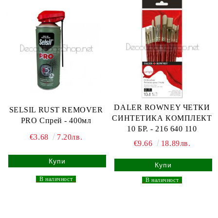
DALER ROWNEY ЧЕТКИ
SELSIL RUST REMOVER
СИНТЕТИКА КОМПЛЕКТ
PRO Спрей - 400мл
10 БР. - 216 640 110
€3.68
7.20лв.
€9.66
18.89лв.
_
В наличност
_
_
В наличност
_