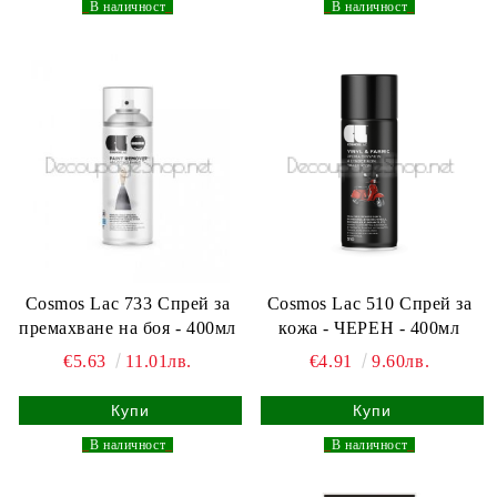
_
В наличност
_
_
В наличност
_
Cosmos Lac 733 Спрей за
Cosmos Lac 510 Спрей за
премахване на боя - 400мл
кожа - ЧЕРЕН - 400мл
€5.63
11.01лв.
€4.91
9.60лв.
_
В наличност
_
_
В наличност
_