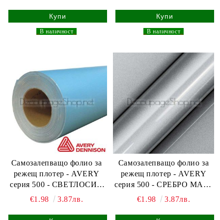
_
В наличност
_
_
В наличност
_
Самозалепващо фолио за
Самозалепващо фолио за
режещ плотер - AVERY
режещ плотер - AVERY
серия 500 - СВЕТЛОСИН
серия 500 - СРЕБРО MAT -
MAT - 30,5 х 100см
30,5 х 100см
€1.98
3.87лв.
€1.98
3.87лв.