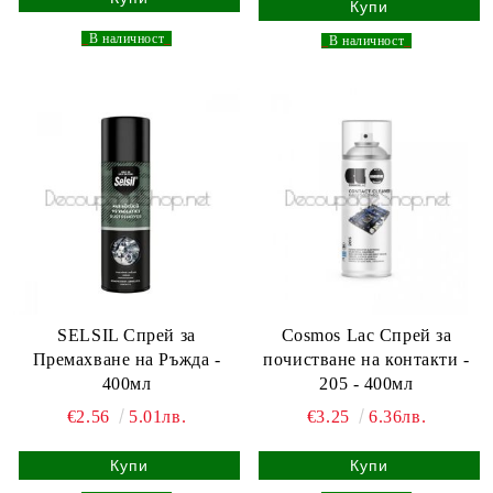
_
В наличност
_
_
В наличност
_
SELSIL Спрей за
Cosmos Lac Спрей за
Премахване на Ръжда -
почистване на контакти -
400мл
205 - 400мл
€2.56
5.01лв.
€3.25
6.36лв.