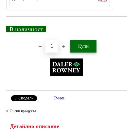
€4.25
_
В наличност
_
Добави в желани
Tweet
Сподели
Оцени продукта
Детайлно описание