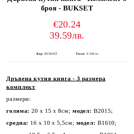
броя - BUKSET
€20.24
39.59лв.
Код:
BUKSET
Тегло:
0.500
кг
Дръвена кутия книга - 3 размера
комплект
размери:
голяма:
20 х 15 х 8см;
модел:
B2015;
средна:
16 х 10 х 5,5см;
модел:
B1610;