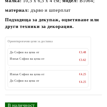
малка:
10,5 x 6,5 x 4 см;
модел:
B1064;
материал:
дърво и шперплат
Подходяща за декупаж, оцветяване или
други техники за декорация.
Ориентировъчни цени за доставка
До София на цена от
€3.48
Извън София на цена от
€3.62
Извън София на цена от
€4.25
До София на цена от
€4.25
_
В наличност
_
Добави в желани