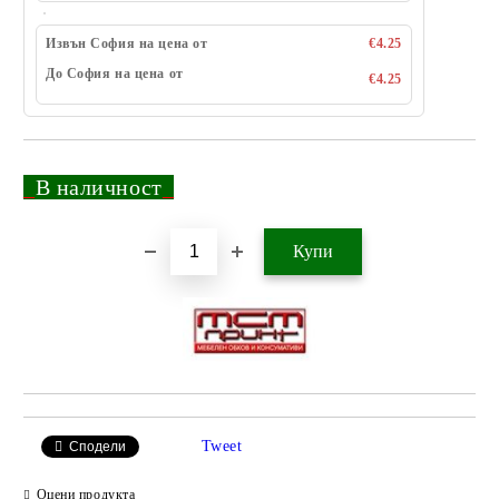
Извън София на цена от
€4.25
До София на цена от
€4.25
_
В наличност
_
Добави в желани
Tweet
Сподели
Оцени продукта