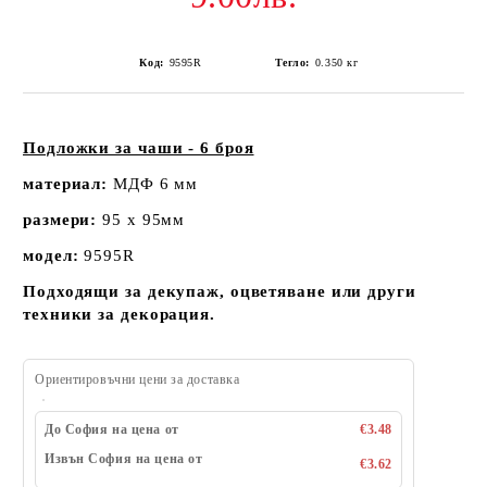
Код:
9595R
Тегло:
0.350
кг
Подложки за чаши - 6 броя
материал:
МДФ 6 мм
размери:
95 х 95мм
модел:
9595R
Подходящи за декупаж, оцветяване или други
техники за декорация.
Ориентировъчни цени за доставка
До София на цена от
€3.48
Извън София на цена от
€3.62