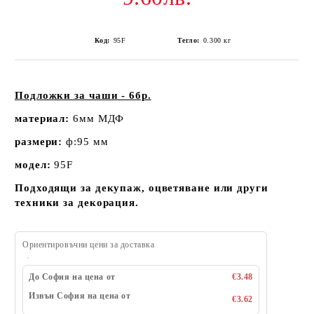
Код:
95F
Тегло:
0.300
кг
Подложки за чаши - 6бр.
материал:
6мм МДФ
размери:
ф:95 мм
модел:
95F
Подходящи за декупаж, оцветяване или други
техники за декорация.
Ориентировъчни цени за доставка
До София на цена от
€3.48
Извън София на цена от
€3.62