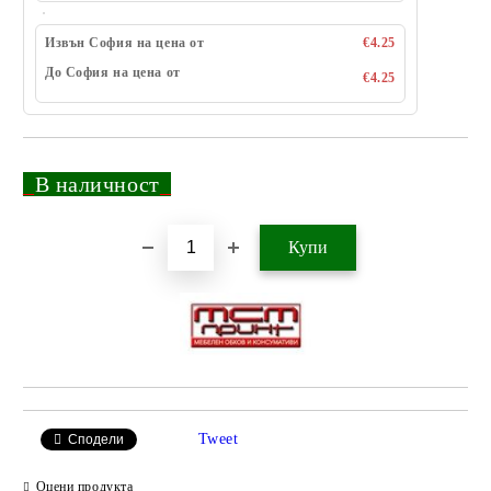
Извън София на цена от
€4.25
До София на цена от
€4.25
_
В наличност
_
Добави в желани
Tweet
Сподели
Оцени продукта