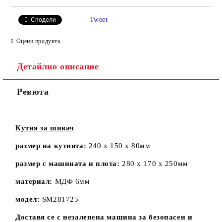
Tweet
Сподели
Оцени продукта
Детайлно описание
Ревюта
Кутия за шивач
размер на кутията:
240 х 150 х 80мм
размер с машината и плота:
280 х 170 х 250мм
материал:
МДФ 6мм
модел:
SM281725
Доставя се с незалепена машина за безопасен и