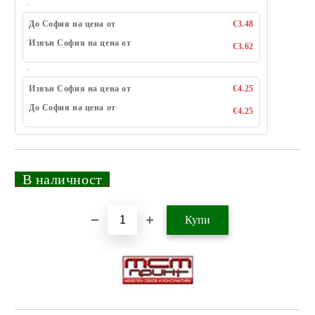
До София на цена от
€3.48
Извън София на цена от
€3.62
Извън София на цена от
€4.25
До София на цена от
€4.25
_
В наличност
_
Добави в желани