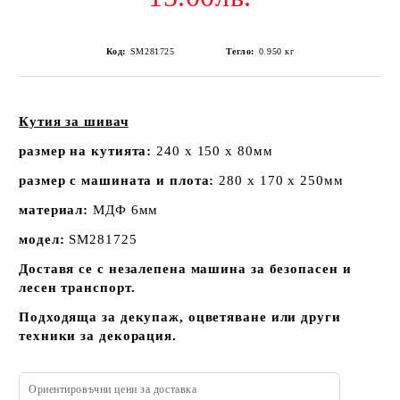
Код:
SM281725
Тегло:
0.950
кг
Кутия за шивач
размер на кутията:
240 х 150 х 80мм
размер с машината и плота:
280 х 170 х 250мм
материал:
МДФ 6мм
модел:
SM281725
Доставя се с незалепена машина за безопасен и
лесен транспорт.
Подходяща за декупаж, оцветяване или други
техники за декорация.
Ориентировъчни цени за доставка