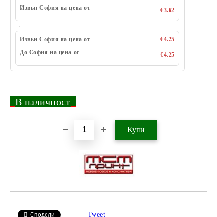
Извън София на цена от
€3.62
Извън София на цена от
€4.25
До София на цена от
€4.25
_
В наличност
_
Добави в желани
Tweet
Сподели