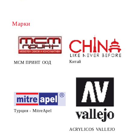
Марки
Китай
МСМ ПРИНТ ООД
Турция - MitreApel
ACRYLICOS VALLEJO