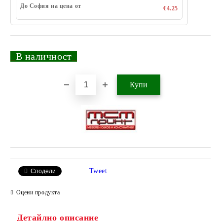
До София на цена от
€4.25
_
В наличност
_
Добави в желани
Tweet
Сподели
Оцени продукта
Детайлно описание