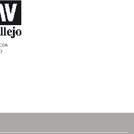
COS
O