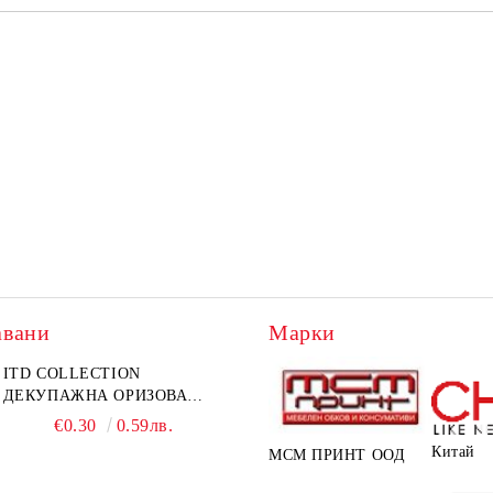
авани
Марки
ITD COLLECTION
ДЕКУПАЖНА ОРИЗОВА
ХАРТИЯ А5 БЯЛА - RC044
€0.30
0.59лв.
Китай
МСМ ПРИНТ ООД