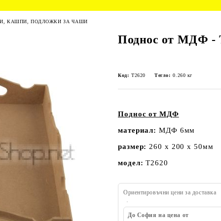
РИ, КАШПИ, ПОДЛОЖКИ ЗА ЧАШИ
Поднос от МДФ - 
Код:
Т2620
Тегло:
0.260
кг
Поднос от МДФ
материал:
МДФ 6мм
размер:
260 х 200 х 50мм
модел:
Т2620
Ориентировъчни цени за доставка
До София на цена от