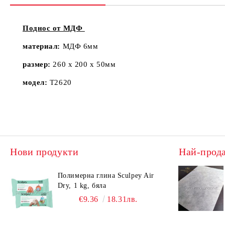
Поднос от МДФ
материал:
МДФ 6мм
размер:
260 х 200 х 50мм
модел:
Т2620
Нови продукти
Най-прод
Полимерна глина Sculpey Air
Dry, 1 kg, бяла
€9.36
18.31лв.