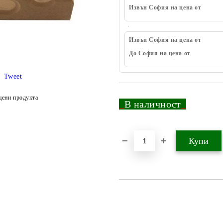
Извън София на цена от
Извън София на цена от
До София на цена от
Tweet
цени продукта
_
В наличност
_