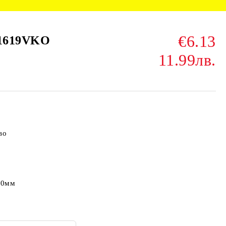
€6.13
 1619VKO
11.99лв.
во
20мм