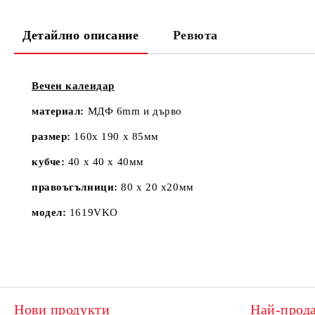
Детайлно описание
Ревюта
Вечен календар
материал:
МДФ 6mm и дърво
размер:
160х 190 х 85мм
кубче:
40 х 40 х 40мм
правоъгълници:
80 х 20 х20мм
модел:
1619VKO
Нови продукти
Най-прод