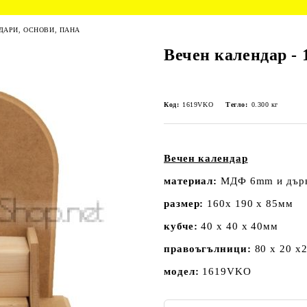
ДАРИ, ОСНОВИ, ПАНА
Вечен календар -
Код:
1619VKO
Тегло:
0.300
кг
Вечен календар
материал:
МДФ 6mm и дър
размер:
160х 190 х 85мм
кубче:
40 х 40 х 40мм
правоъгълници:
80 х 20 х
модел:
1619VKO