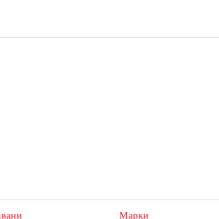
авани
Марки