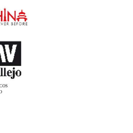
COS
O