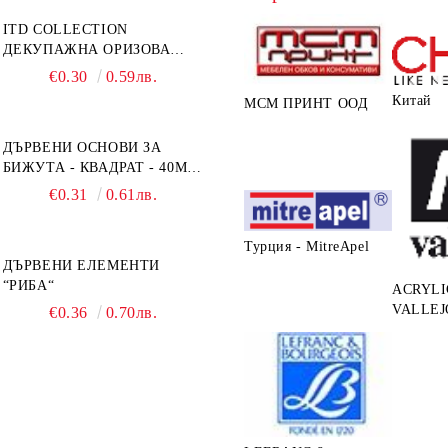
ITD COLLECTION
ДЕКУПАЖНА ОРИЗОВА
ХАРТИЯ А5 БЯЛА - RC044
€0.30
0.59лв.
Китай
МСМ ПРИНТ ООД
ДЪРВЕНИ ОСНОВИ ЗА
БИЖУТА - КВАДРАТ - 40ММ
- ОСНОВИ + РАМКА
€0.31
0.61лв.
Турция - MitreApel
ДЪРВЕНИ ЕЛЕМЕНТИ
“РИБА“
ACRYLI
VALLEJ
€0.36
0.70лв.