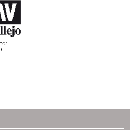
COS
O