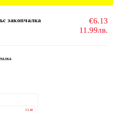
€6.13
със закопчалка
11.99лв.
пчалка
€3.48