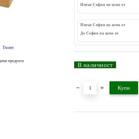
Извън София на цена от
Извън София на цена от
До София на цена от
Tweet
цени продукта
_
В наличност
_