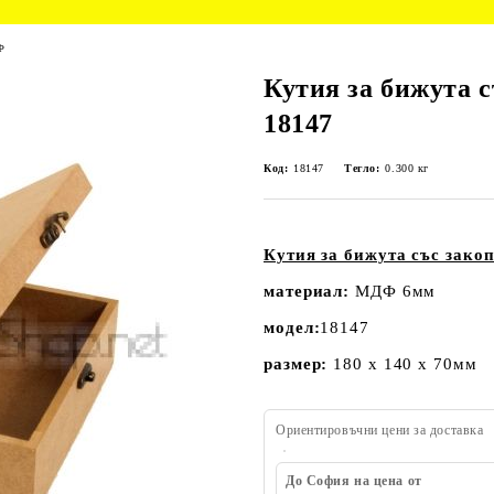
Ф
Кутия за бижута 
18147
Код:
18147
Тегло:
0.300
кг
Кутия за бижута със зако
материал:
МДФ 6мм
модел:
18147
размер:
180 х 140 х 70мм
Ориентировъчни цени за доставка
До София на цена от