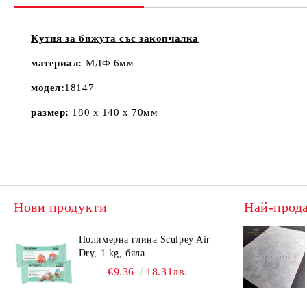
Кутия за бижута със закопчалка
материал:
МДФ 6мм
модел:
18147
размер:
180 х 140 х 70мм
Нови продукти
Най-прод
Полимерна глина Sculpey Air
Dry, 1 kg, бяла
€9.36
18.31лв.