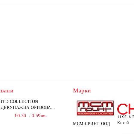
авани
Марки
ITD COLLECTION
ДЕКУПАЖНА ОРИЗОВА
ХАРТИЯ А5 БЯЛА - RC044
€0.30
0.59лв.
Китай
МСМ ПРИНТ ООД