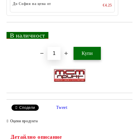
До София на цена от
€4.25
_
В наличност
_
Добави в желани
Tweet
Сподели
Оцени продукта
Детайлно описание