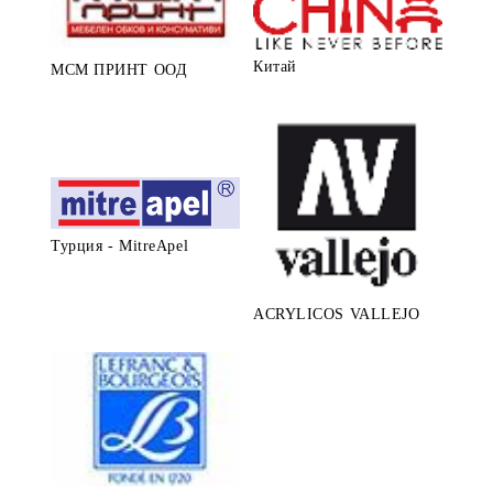
Китай
МСМ ПРИНТ ООД
Турция - MitreApel
ACRYLICOS VALLEJO