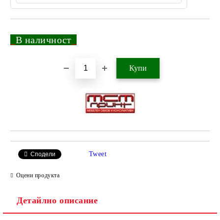
_
В наличност
_
Добави в желани
Tweet
Сподели
Оцени продукта
Детайлно описание