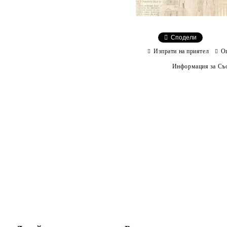
Сподели
Изпрати на приятел
О
Информация за Съо