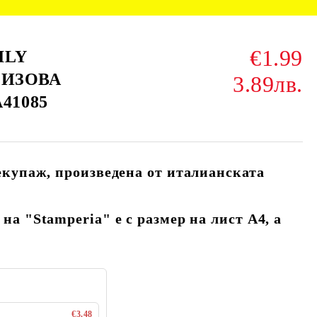
€1.99
ILY
ИЗОВА
3.89лв.
41085
екупаж, произведена от италианската
на "Stamperia" е с размер на лист А4, а
€3.48