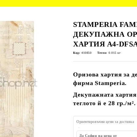
STAMPERIA FAM
ДЕКУПАЖНА ОР
ХАРТИЯ А4-DFSA
Код:
410850
Тегло:
0.015
кг
Оризова хартия за д
фирма Stamperia.
Декупажната хартия 
теглото й е 28 гр./
м².
Ориентировъчни цени за доставка
До София на цена от