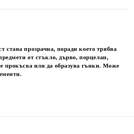
т става прозрачна, поради което трябва
предмети от стъкло, дърво, порцелан,
се прокъсва или да образува гънки. Може
лементи.