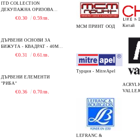
ITD COLLECTION
ДЕКУПАЖНА ОРИЗОВА
ХАРТИЯ А5 БЯЛА - RC044
€0.30
0.59лв.
Китай
МСМ ПРИНТ ООД
ДЪРВЕНИ ОСНОВИ ЗА
БИЖУТА - КВАДРАТ - 40ММ
- ОСНОВИ + РАМКА
€0.31
0.61лв.
Турция - MitreApel
ДЪРВЕНИ ЕЛЕМЕНТИ
“РИБА“
ACRYLI
VALLEJ
€0.36
0.70лв.
LEFRANC &