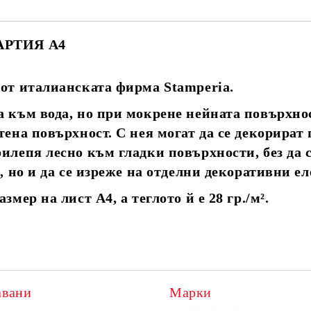
АРТИЯ А4
 от италианската фирма Stamperia.
а към вода, но при мокрене нейната повърхнос
тена повърхност. С нея могат да се декорират 
илепя лесно към гладки повърхности, без да 
, но и да се изреже на отделни декоративни е
мер на лист А4, а теглото й е 28 гр./
м².
авани
Марки