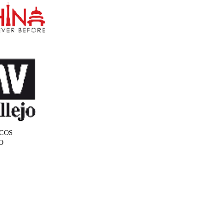
COS
O