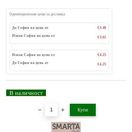
Ориентировъчни цени за доставка
До София на цена от
€3.48
Извън София на цена от
€3.62
Извън София на цена от
€4.25
До София на цена от
€4.25
_
В наличност
_
Добави в желани