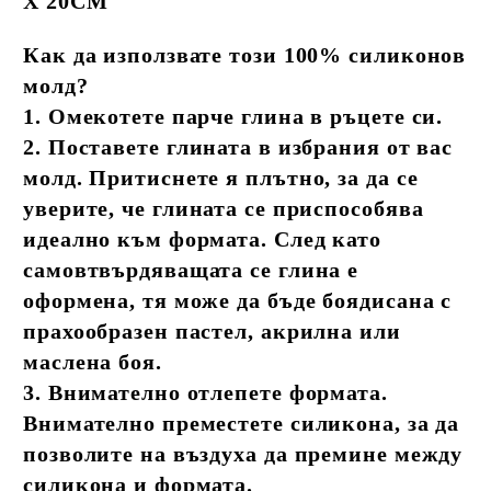
Х 20СМ
Как да използвате този 100% силиконов
молд?
1. Омекотете парче глина в ръцете си.
2. Поставете глината в избрания от вас
молд. Притиснете я плътно, за да се
уверите, че глината се приспособява
идеално към формата. След като
самовтвърдяващата се глина е
оформена, тя може да бъде боядисана с
прахообразен пастел, акрилна или
маслена боя.
3. Внимателно отлепете формата.
Внимателно преместете силикона, за да
позволите на въздуха да премине между
силикона и формата.