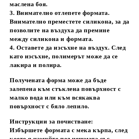
маслена боя.
3. Внимателно отлепете формата.
Внимателно преместете силикона, за да
позволите на въздуха да премине
между силикона и формата.
4. Оставете да изсъхне на въздух. След
като изсъхне, полимерът може да се
лакира и полира.
Получената форма може да бъде
залепена към стъклена повърхност с
малко вода или към всякаква
повърхност с бяло лепило.
Инструкции за почистване:
Избършете формата с мека кърпа, след
което я измийте под чешмата със