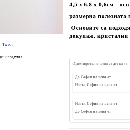
4,5 х 6,8 х 0,6см - о
размерна полезната п
Основите са подходя
декупаж, кристални
Tweet
цени продукта
Ориентировъчни цени за доставка
До София на цена от
Извън София на цена от
Извън София на цена от
До София на цена от