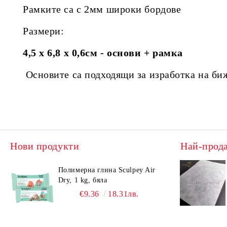
Рамките са с
2мм широки бордове
Размери:
4,5 х 6,8 х 0,6см - основи + рамка
Основите са подходящи за изработка на би
Нови продукти
Най-прод
Полимерна глина Sculpey Air
Dry, 1 kg, бяла
€9.36
18.31лв.