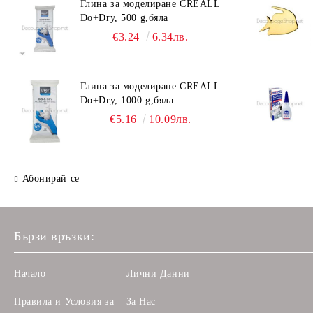
Глина за моделиране CREALL
Do+Dry, 500 g,бяла
€3.24
6.34лв.
Глина за моделиране CREALL
Do+Dry, 1000 g,бяла
€5.16
10.09лв.
Абонирай се
Бързи връзки:
Начало
Лични Данни
Правила и Условия за
За Нас