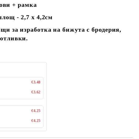
снови + рамка
лощ - 2,7 х 4,2см
щи за изработка на бижута с бродерия,
 отливки.
€3.48
€3.62
€4.25
€4.25