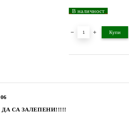
_
В наличност
_
006
ез ДА СА ЗАЛЕПЕНИ!!!!!