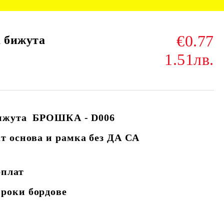
€0.77
а бижута
1.51лв.
бижута БРОШКА - D006
т основа и рамка без ДА СА
рплат
роки бордове