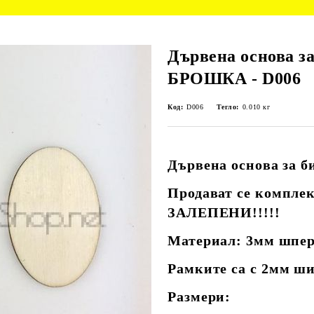
Дървена основа з
БРОШКА - D006
Код:
D006
Тегло:
0.010
кг
Дървена основа за 
Продават се комплек
ЗАЛЕПЕНИ!!!!!
Материал: 3мм шпе
Рамките са с
2мм ши
Размери: