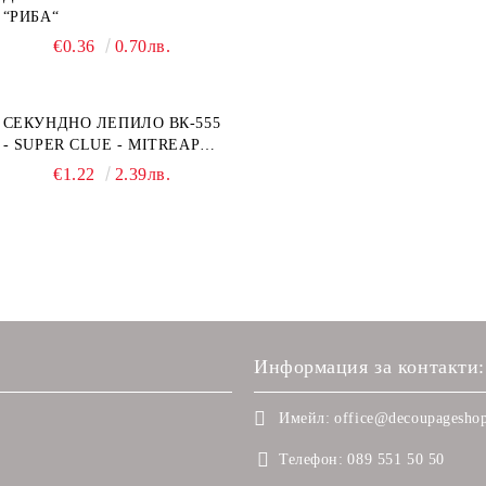
“РИБА“
€0.36
0.70лв.
СЕКУНДНО ЛЕПИЛО ВК-555
- SUPER CLUE - MITREAPEL
- 20G
€1.22
2.39лв.
Информация за контакти:
Имейл:
office@decoupageshop
Телефон:
089 551 50 50