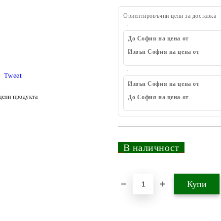
Ориентировъчни цени за доставка
До София на цена от
Извън София на цена от
Tweet
Извън София на цена от
цени продукта
До София на цена от
_
В наличност
_