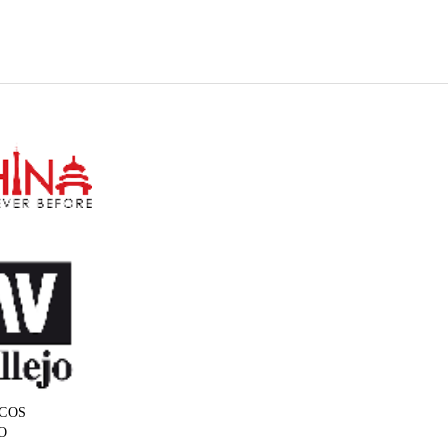
COS
O