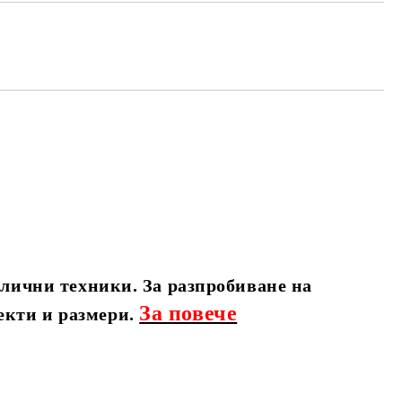
злични техники. За разпробиване на
За повече
екти и размери.