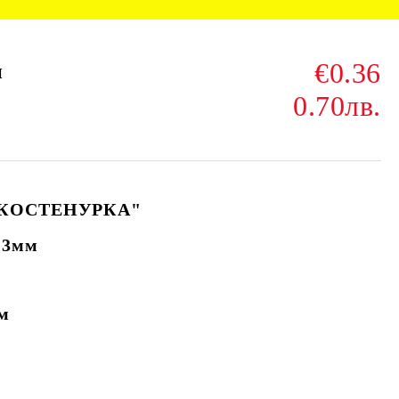
€0.36
и
0.70лв.
 "КОСТЕНУРКА"
 3мм
см