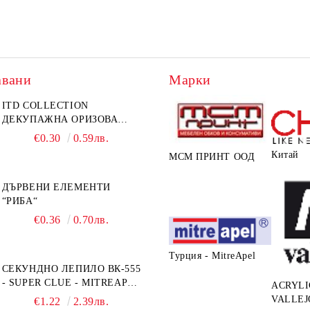
авани
Марки
ITD COLLECTION
ДЕКУПАЖНА ОРИЗОВА
ХАРТИЯ А5 БЯЛА - RC044
€0.30
0.59лв.
Китай
МСМ ПРИНТ ООД
ДЪРВЕНИ ЕЛЕМЕНТИ
“РИБА“
€0.36
0.70лв.
Турция - MitreApel
СЕКУНДНО ЛЕПИЛО ВК-555
- SUPER CLUE - MITREAPEL
ACRYLI
- 20G
VALLEJ
€1.22
2.39лв.