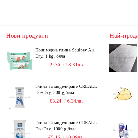
Нови продукти
Най-прод
Полимерна глина Sculpey Air
Dry, 1 kg, бяла
€9.36
18.31лв.
Глина за моделиране CREALL
Do+Dry, 500 g,бяла
€3.24
6.34лв.
Глина за моделиране CREALL
Do+Dry, 1000 g,бяла
€5.16
10.09лв.