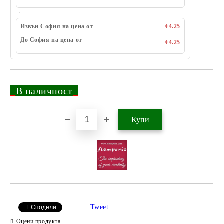
Извън София на цена от
€4.25
До София на цена от
€4.25
_
В наличност
_
Добави в желани
Tweet
Сподели
Оцени продукта