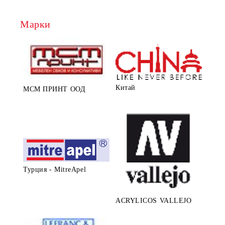
Марки
Китай
МСМ ПРИНТ ООД
Турция - MitreApel
ACRYLICOS VALLEJO