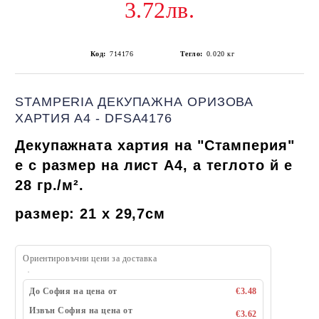
3.72лв.
Код:
714176
Тегло:
0.020
кг
STAMPERIA ДЕКУПАЖНА ОРИЗОВА
ХАРТИЯ А4 - DFSA4176
Декупажната хартия на "Стамперия"
е
с размер на лист А4, а теглото й е
28 гр./
м².
размер: 21 х 29,7см
Ориентировъчни цени за доставка
До София на цена от
€3.48
Извън София на цена от
€3.62