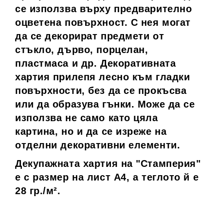
се използва върху предварително
оцветена повърхност. С нея могат
да се декорират предмети от
стъкло, дърво, порцелан,
пластмаса и др. Декоративната
хартия прилепя лесно към гладки
повърхности, без да се прокъсва
или да образува гънки. Може да се
използва не само като цяла
картина, но и да се изреже на
отделни декоративни елементи.
Декупажната хартия на "Стамперия"
е
с размер на лист А4, а теглото й е
28 гр./
м².