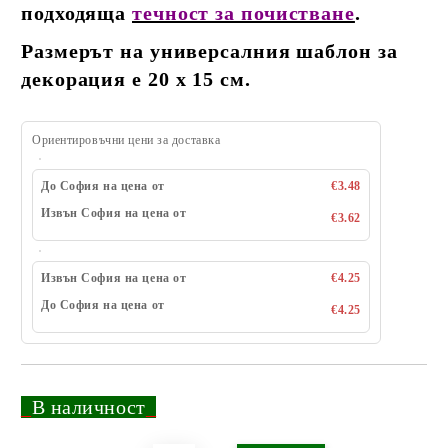
подходяща
течност за почистване
.
Размерът на универсалния шаблон за
декорация е 20 х 15 см.
Ориентировъчни цени за доставка
До София на цена от
€3.48
Извън София на цена от
€3.62
Извън София на цена от
€4.25
До София на цена от
€4.25
_
В наличност
_
Добави в желани