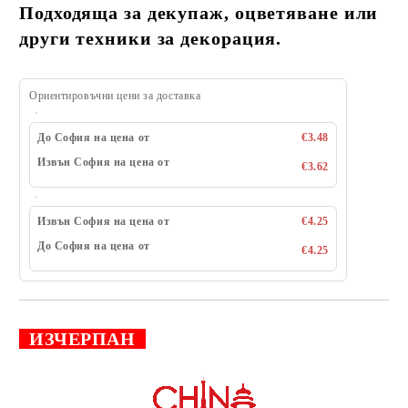
Подходяща за декупаж, оцветяване или
други техники за декорация.
Ориентировъчни цени за доставка
До София на цена от
€3.48
Извън София на цена от
€3.62
Извън София на цена от
€4.25
До София на цена от
€4.25
ИЗЧЕРПАН
Добави в желани