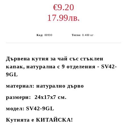
€9.20
17.99лв.
Код:
00930
Тегло:
0.400
кг
Дървена кутия за чай със стъклен
капак, натурална с 9 отделения - SV42-
9GL
материал: натурално дърво
размери: 24х17х7 см.
модел: SV42-9GL
Кутията е КИТАЙСКА!