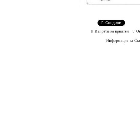
Сподели
Изпрати на приятел
О
Информация за Съо