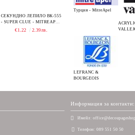
Турция - MitreApel
СЕКУНДНО ЛЕПИЛО ВК-555
- SUPER CLUE - MITREAPEL
ACRYLI
- 20G
VALLEJ
€1.22
2.39лв.
LEFRANC &
BOURGEOIS
Информация за контакти:
Имейл:
office@decoupageshop
Телефон:
089 551 50 50