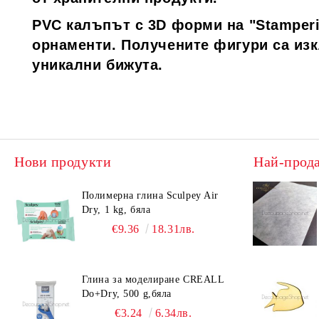
PVC калъпът с 3D форми на "Stamperi
орнаменти. Получените фигури са из
уникални бижута.
Нови продукти
Най-прод
Полимерна глина Sculpey Air
Dry, 1 kg, бяла
€9.36
18.31лв.
Глина за моделиране CREALL
Do+Dry, 500 g,бяла
€3.24
6.34лв.