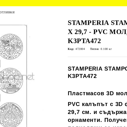
 ОТЛИВКИ
STAMPERIA STA
X 29,7 - PVC МО
K3PTA472
Код:
472004
Тегло:
0.100
кг
STAMPERIA STAMPO
K3PTA472
Пластмасов 3D мол
PVC калъпът с 3D ф
29,7 см. и съдърж
орнаменти. Получе