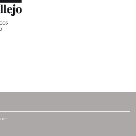
COS
O
.net