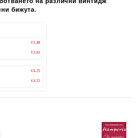
ботването на различни винтидж
лни бижута.
€3.48
€3.62
€4.25
€4.25
Добави в желани