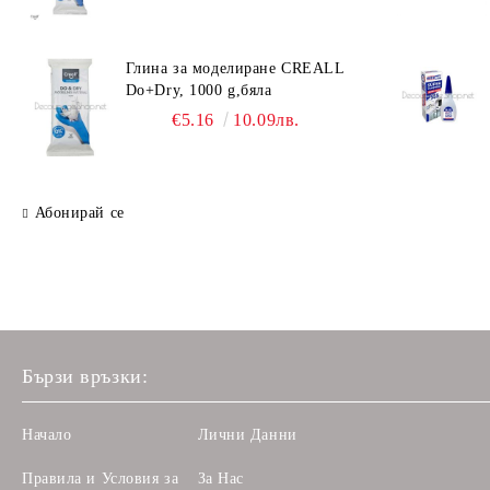
Глина за моделиране CREALL
Do+Dry, 1000 g,бяла
€5.16
10.09лв.
Абонирай се
Бързи връзки:
Начало
Лични Данни
Правила и Условия за
За Нас