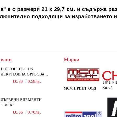
a" е с размери 21 х 29,7 см. и съдържа р
ключително подходящи за изработването н
авани
Марки
ITD COLLECTION
ДЕКУПАЖНА ОРИЗОВА
ХАРТИЯ А5 БЯЛА - RC044
€0.30
0.59лв.
Китай
МСМ ПРИНТ ООД
ДЪРВЕНИ ЕЛЕМЕНТИ
“РИБА“
€0.36
0.70лв.