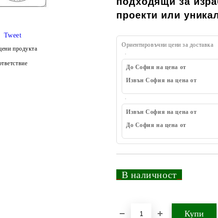
подходящи за изра
проекти или уника
Tweet
Ориентировъчни цени за доставка
цени продукта
тветствие
До София на цена от
Извън София на цена от
Извън София на цена от
До София на цена от
_
В наличност
_