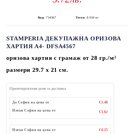
Код:
714567
Тегло:
0.010
кг
STAMPERIA ДЕКУПАЖНА ОРИЗОВА
ХАРТИЯ А4- DFSA4567
оризова хартия с грамаж от 28 гр./
м²
размери 29.7 х 21 см.
Ориентировъчни цени за доставка
До София на цена от
€3.48
Извън София на цена от
€3.62
Извън София на цена от
€4.25