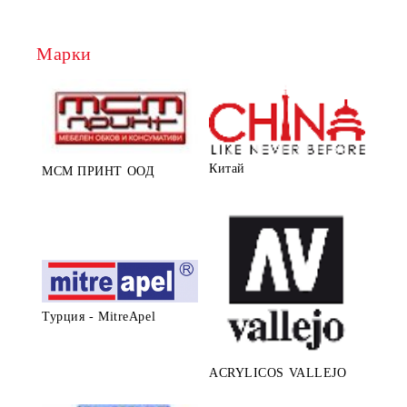
Марки
Китай
МСМ ПРИНТ ООД
Турция - MitreApel
ACRYLICOS VALLEJO