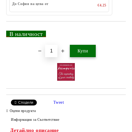
До София на цена от
€4.25
_
В наличност
_
Добави в желани
Tweet
Сподели
Оцени продукта
Информация за Съответствие
Детайлно описание