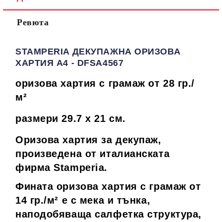
Ревюта
STAMPERIA ДЕКУПАЖНА ОРИЗОВА
ХАРТИЯ А4 - DFSA4567
оризова хартия с грамаж от 28 гр./
м²
размери 29.7 х 21 см.
Оризова хартия за декупаж,
произведена от италианската
фирма Stamperia.
Фината оризова хартия с грамаж от
14 гр./
м²
е с мека и тънка,
наподобяваща салфетка структура,