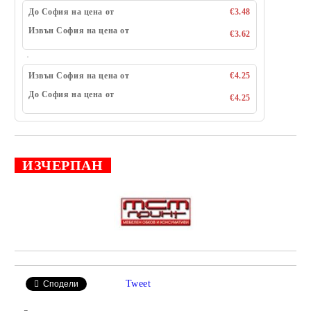
До София на цена от
€3.48
Извън София на цена от
€3.62
Извън София на цена от
€4.25
До София на цена от
€4.25
ИЗЧЕРПАН
Добави в желани
Tweet
Сподели